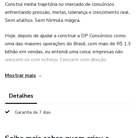
Construí minha trajetória no mercado de consórcios
enfrentando pressão, metas, liderança e crescimento real.
Sem atalhos. Sem fórmula mágica.
Hoje, depois de ajudar a construir a DP Consórcios como
uma das maiores operações do Brasil, com mais de R$ 1.3
bilhão em vendas, eu entendi uma coisa: empresas não
crescem só com esforço. Crescem com direção,
posicionamento e execução.
Mostrar mais
Foi por isso que criei minha mentoria.
Detalhes
E ela começa diferente da maioria.
Garantia de 7 dias
Antes de qualquer encontro, eu faço 2 horas de foco
absoluto analisando profundamente sua empresa. Eu entro
na estrutura comercial, posicionamento, marketing, vendas,