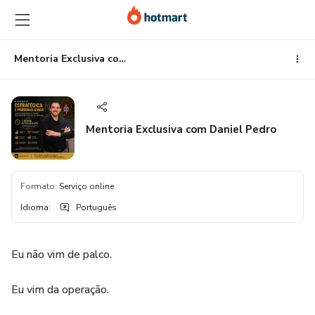
Ir
Ir
Ir
para
para
para
o
o
o
conteúdo
pagamento
rodapé
Mentoria Exclusiva com Daniel Pedro
principal
Mentoria Exclusiva com Daniel Pedro
Formato
:
Serviço online
Idioma
:
Português
Eu não vim de palco.
Eu vim da operação.