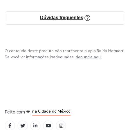
Dúvidas frequentes
O conteúdo deste produto não representa a opinião da Hotmart.
Se você vir informações inadequadas,
denuncie aqui
em Bogotá
em Amsterdam
em Madrid
na Cidade do México
Feito com
❤
em Belo Horizonte