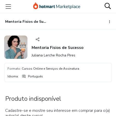
Ir
Ir
Ir
para
para
para
o
o
o
conteúdo
pagamento
rodapé
Mentoria Fisios de Sucesso
principal
Mentoria Fisios de Sucesso
Juliana Lerche Rocha Pires
Formato
:
Cursos Online e Serviços de Assinatura
Idioma
:
Português
Produto indisponível
Cadastre-se e mostre seu interesse em comprar para o(a)
autor(a) deste curso!