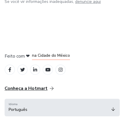
Se você vir informações inadequadas,
denuncie aqui
em Bogotá
em Amsterdam
em Madrid
na Cidade do México
Feito com
❤
em Belo Horizonte
Conheça a Hotmart
Idioma
Português