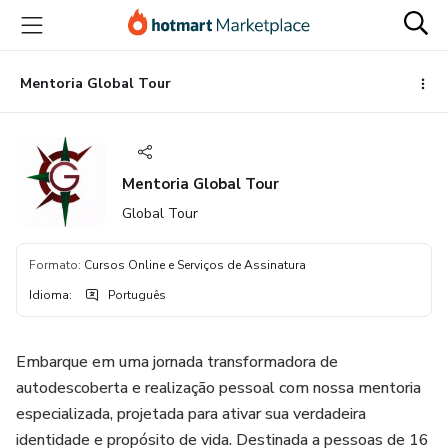
Ir
Ir
Ir
para
para
para
o
o
o
conteúdo
pagamento
rodapé
Mentoria Global Tour
principal
Mentoria Global Tour
Global Tour
Formato
:
Cursos Online e Serviços de Assinatura
Idioma
:
Português
Embarque em uma jornada transformadora de
autodescoberta e realização pessoal com nossa mentoria
especializada, projetada para ativar sua verdadeira
identidade e propósito de vida. Destinada a pessoas de 16