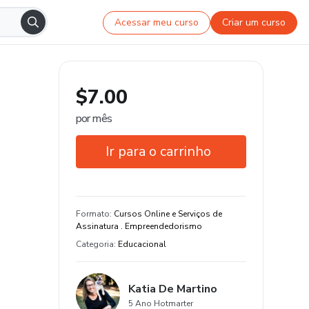
Acessar meu curso
Criar um curso
$7.00
por mês
Ir para o carrinho
Garantia de 7 dias
Estude do seu jeito e em qualquer
Formato
:
Cursos Online e Serviços de
dispositivo
Assinatura . Empreendedorismo
Categoria
:
Educacional
Katia De Martino
5 Ano Hotmarter