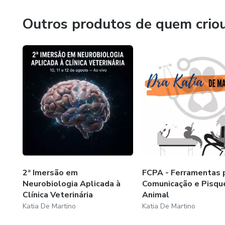
nessa jornada, fazendo você economizar tempo, com um cu
Outros produtos de quem crio
2ª Imersão em
FCPA - Ferramentas 
Neurobiologia Aplicada à
Comunicação e Pisqu
Clínica Veterinária
Animal
Katia De Martino
Katia De Martino