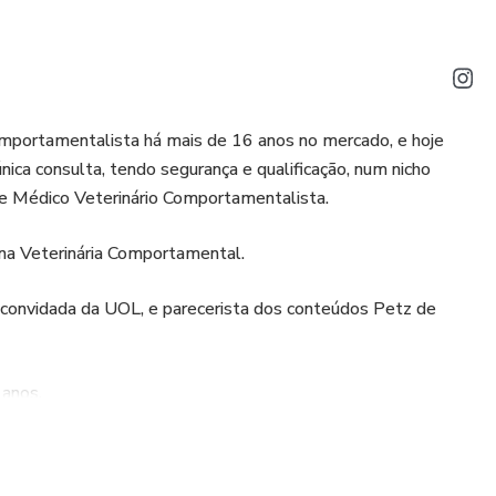
mportamentalista há mais de 16 anos no mercado, e hoje
ca consulta, tendo segurança e qualificação, num nicho
de Médico Veterinário Comportamentalista.
na Veterinária Comportamental.
 convidada da UOL, e parecerista dos conteúdos Petz de
anos.
rea comportamental, fiz vários cursos preparatórios, adquiri
ograma na National Geographic, e aqui estou para ser seu GPS