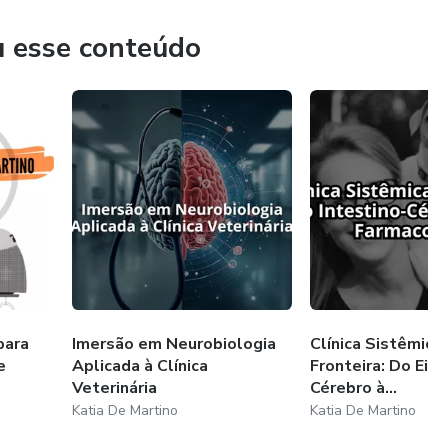
rso focado e direto.
u esse conteúdo
para
Imersão em Neurobiologia
Clínica Sistêmica
e
Aplicada à Clínica
Fronteira: Do Eixo
Veterinária
Cérebro à...
Katia De Martino
Katia De Martino