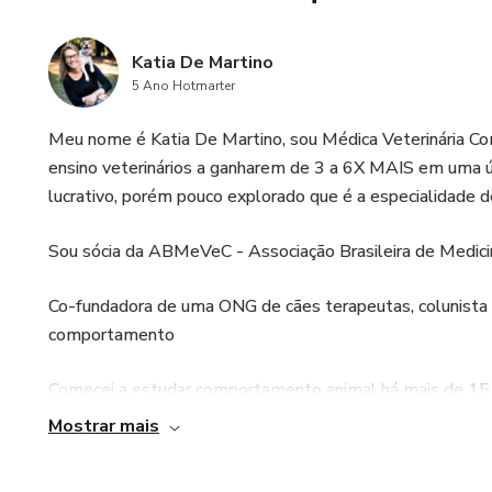
Katia De Martino
5 Ano Hotmarter
Meu nome é Katia De Martino, sou Médica Veterinária Co
ensino veterinários a ganharem de 3 a 6X MAIS em uma úni
lucrativo, porém pouco explorado que é a especialidade 
Sou sócia da ABMeVeC - Associação Brasileira de Medici
Co-fundadora de uma ONG de cães terapeutas, colunista
comportamento
Comecei a estudar comportamento animal há mais de 15 
Mostrar mais
Deixei minha pós em cirurgia e me dediquei totalmente à á
muita experiência, fui convidada para participar de um pr