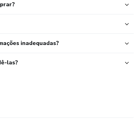
mprar?
rmações inadequadas?
ê-las?