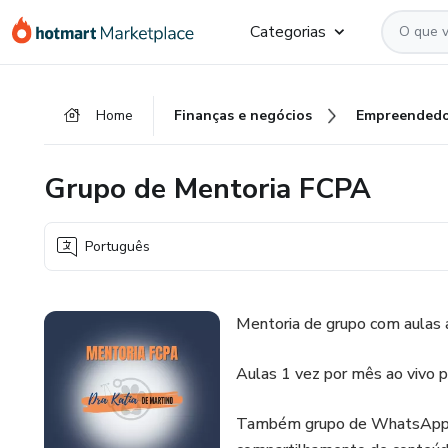
Ir
Ir
Ir
Categorias
para
para
para
o
o
o
conteúdo
pagamento
rodapé
Home
Finanças e negócios
Empreendedo
principal
Grupo de Mentoria FCPA
Português
Mentoria de grupo com aulas a
Aulas 1 vez por mês ao vivo pa
Também grupo de WhatsApp, 2