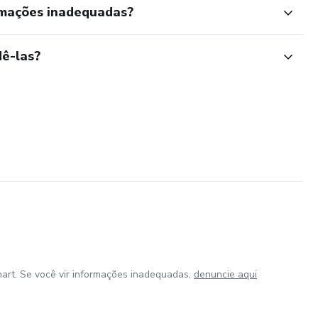
rmações inadequadas?
ê-las?
art. Se você vir informações inadequadas,
denuncie aqui