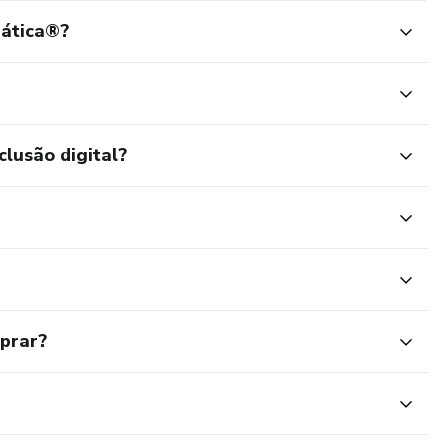
rática®?
clusão digital?
mprar?