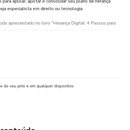
ara aplicar, ajustar e consolidar seu plano de herança
ja especialista em direito ou tecnologia.
do apresentado no livro “Herança Digital: 4 Passos para
com aplicação prática, modelos prontos, checklists e
egurança jurídica e tranquilidade, sabendo que suas memórias e
rganizados, protegidos e preparados para o futuro.
e do seu jeito e em qualquer dispositivo