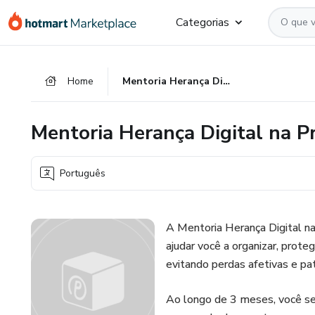
Ir
Ir
Ir
Categorias
para
para
para
o
o
o
conteúdo
pagamento
rodapé
Home
Mentoria Herança Digital na Prática®
principal
Mentoria Herança Digital na P
Português
A Mentoria Herança Digital n
ajudar você a organizar, prote
evitando perdas afetivas e pat
Ao longo de 3 meses, você se