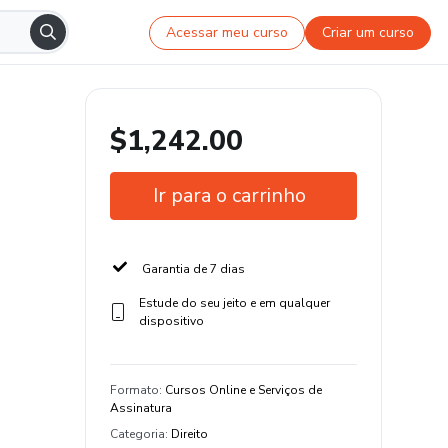
Acessar meu curso
Criar um curso
$1,242.00
Ir para o carrinho
Garantia de 7 dias
Estude do seu jeito e em qualquer
dispositivo
Formato
:
Cursos Online e Serviços de
Assinatura
Categoria
:
Direito