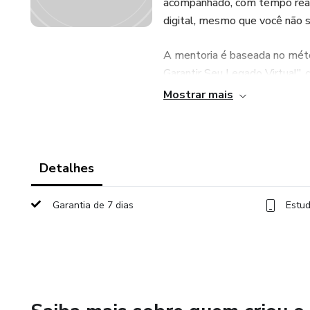
acompanhado, com tempo real p
digital, mesmo que você não se
A mentoria é baseada no méto
Garantir Seu Legado Virtual”, 
orientação contínua.
Mostrar mais
Ao final, você terá clareza, s
seu patrimônio digital estão o
Detalhes
Garantia de 7 dias
Estud