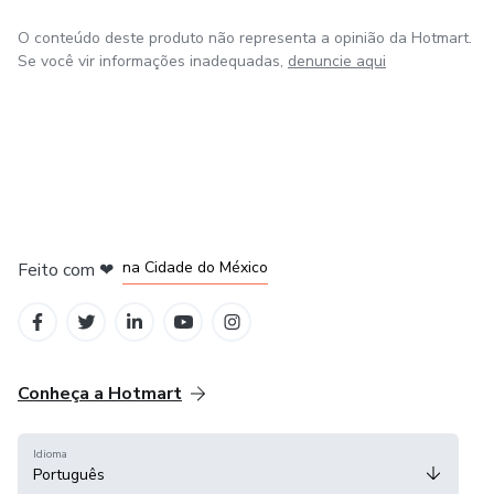
O conteúdo deste produto não representa a opinião da Hotmart.
Se você vir informações inadequadas,
denuncie aqui
em Bogotá
em Amsterdam
em Madrid
na Cidade do México
Feito com
❤
em Belo Horizonte
Conheça a Hotmart
Idioma
Português