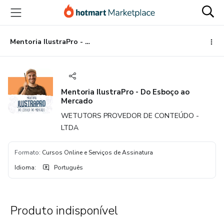
Ir
Ir
Ir
para
para
para
o
o
o
conteúdo
pagamento
rodapé
Mentoria IlustraPro - Do Esboço ao Mercado
principal
Mentoria IlustraPro - Do Esboço ao
Mercado
WETUTORS PROVEDOR DE CONTEÚDO -
LTDA
Formato
:
Cursos Online e Serviços de Assinatura
Idioma
:
Português
Produto indisponível