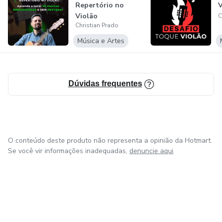
Repertório no
V
Violão
C
Christian Prado
Música e Artes
Dúvidas frequentes
O conteúdo deste produto não representa a opinião da Hotmart.
Se você vir informações inadequadas,
denuncie aqui