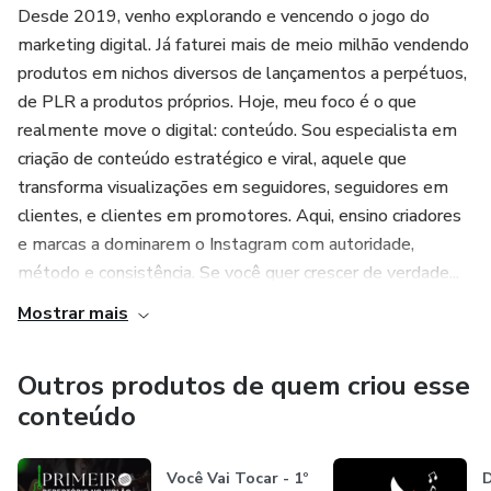
Desde 2019, venho explorando e vencendo o jogo do
marketing digital. Já faturei mais de meio milhão vendendo
produtos em nichos diversos de lançamentos a perpétuos,
de PLR a produtos próprios. Hoje, meu foco é o que
realmente move o digital: conteúdo. Sou especialista em
criação de conteúdo estratégico e viral, aquele que
transforma visualizações em seguidores, seguidores em
clientes, e clientes em promotores. Aqui, ensino criadores
e marcas a dominarem o Instagram com autoridade,
método e consistência. Se você quer crescer de verdade...
Mostrar mais
Outros produtos de quem criou esse
conteúdo
Você Vai Tocar - 1º
D