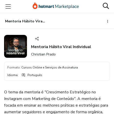
Ir
Ir
Ir
para
para
para
o
o
o
conteúdo
pagamento
rodapé
Mentoria Hábito Viral Individual
principal
Mentoria Hábito Viral Individual
Christian Prado
Formato
:
Cursos Online e Serviços de Assinatura
Idioma
:
Português
O tema da mentoria é "Crescimento Estratégico no
Instagram com Marketing de Conteúdo". A mentoria é
focada em ensinar as melhores práticas e estratégias para
aumentar seguidores e engajamento de forma orgânica,