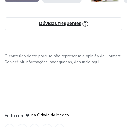
Dúvidas frequentes
O conteúdo deste produto não representa a opinião da Hotmart.
Se você vir informações inadequadas,
denuncie aqui
em Bogotá
em Amsterdam
em Madrid
na Cidade do México
Feito com
❤
em Belo Horizonte