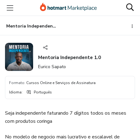
Ir
Ir
Ir
para
para
para
o
o
o
conteúdo
pagamento
rodapé
Mentoria Independente 1.0
principal
Mentoria Independente 1.0
Eurico Sapato
Formato
:
Cursos Online e Serviços de Assinatura
Idioma
:
Português
Seja independente faturando 7 dígitos todos os meses
com produtos coringa
No modelo de negocio mais lucrativo e escalavel de