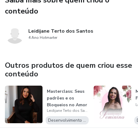
Saiba mais sobre quem criou o
conteúdo
Leidijane Terto dos Santos
4 Ano Hotmarter
Outros produtos de quem criou esse
conteúdo
Masterclass: Seus
M
padrões e os
F
Bloqueios no Amor
Leidijane Terto dos Santos
Desenvolvimento Pessoal