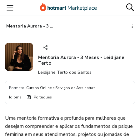
Ir
Ir
Ir
para
para
para
o
o
o
conteúdo
pagamento
rodapé
Mentoria Aurora - 3 Meses - Leidijane Terto
principal
Mentoria Aurora - 3 Meses - Leidijane
Terto
Leidijane Terto dos Santos
Formato
:
Cursos Online e Serviços de Assinatura
Idioma
:
Português
Uma mentoria formativa e profunda para mulheres que
desejam compreender e aplicar os fundamentos da psique
feminina em seus atendimentos, projetos ou jornadas de