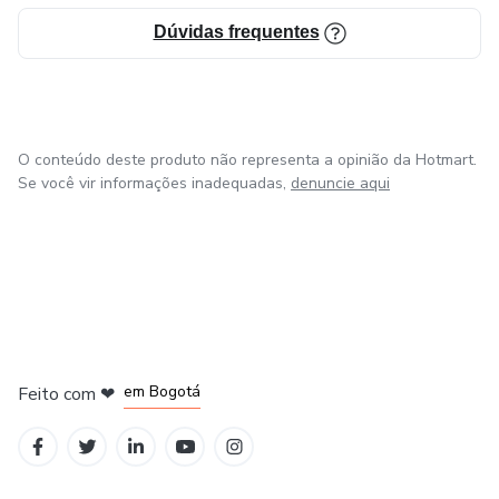
Dúvidas frequentes
O conteúdo deste produto não representa a opinião da Hotmart.
Se você vir informações inadequadas,
denuncie aqui
em Amsterdam
em Madrid
em Bogotá
Feito com
❤
em Belo Horizonte
na Cidade do México