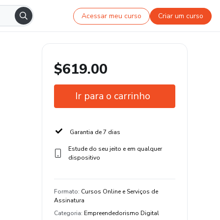
Acessar meu curso
Criar um curso
$619.00
Ir para o carrinho
Garantia de 7 dias
Estude do seu jeito e em qualquer
dispositivo
Formato
:
Cursos Online e Serviços de
Assinatura
Categoria
:
Empreendedorismo Digital