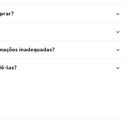
mprar?
rmações inadequadas?
ê-las?