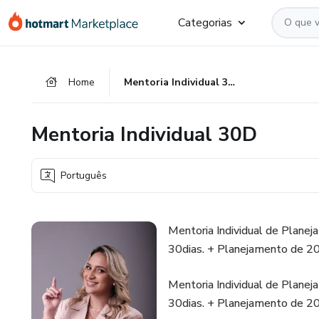
Ir
Ir
Ir
Categorias
para
para
para
o
o
o
conteúdo
pagamento
rodapé
Home
Mentoria Individual 30D
principal
Mentoria Individual 30D
Português
Mentoria Individual de Plane
30dias. + Planejamento de 2
Mentoria Individual de Plane
30dias. + Planejamento de 2