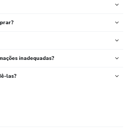
mprar?
rmações inadequadas?
ê-las?