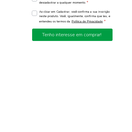
*
descadastrar a qualquer momento.
Ao clicar em Cadastrar, você confirma a sua inscrição
neste produto. Você, igualmente, confirma que leu, e
*
entendeu os termos da
Política de Privacidade
Tenho interesse em comprar!