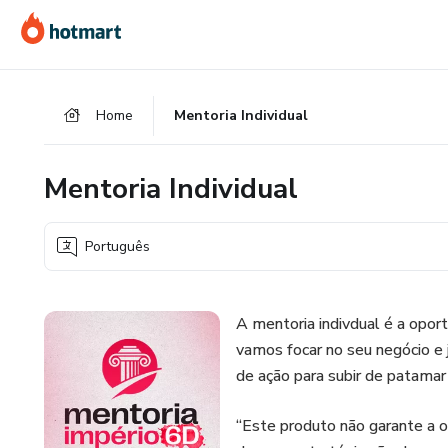
Ir
Ir
Ir
para
para
para
o
o
o
conteúdo
pagamento
rodapé
Home
Mentoria Individual
principal
Mentoria Individual
Português
A mentoria indivdual é a opor
vamos focar no seu negócio e 
de ação para subir de patamar
“Este produto não garante a 