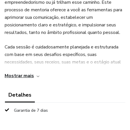
empreendedorismo ou já trilham esse caminho. Este
processo de mentoria oferece a você as ferramentas para
aprimorar sua comunicação, estabelecer um
posicionamento claro e estratégico, e impulsionar seus
resultados, tanto no âmbito profissional quanto pessoal.
Cada sessão é cuidadosamente planejada e estruturada
com base em seus desafios específicos, suas
necessidades, seus receios, suas metas e o estágio atual
de sua jornada empresarial. O objetivo é fornecer um
Mostrar mais
suporte personalizado e direcionado para que você possa
superar obstáculos, desenvolver suas habilidades de
comunicação e alcançar seus objetivos com confiança e
Detalhes
assertividade. Invista em você e no seu negócio,
transformando a sua comunicação em uma poderosa
Garantia de 7 dias
ferramenta de sucesso.