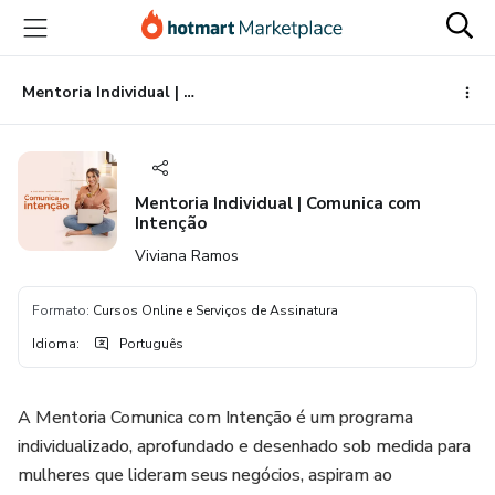
Ir
Ir
Ir
para
para
para
o
o
o
conteúdo
pagamento
rodapé
Mentoria Individual | Comunica com Intenção
principal
Mentoria Individual | Comunica com
Intenção
Viviana Ramos
Formato
:
Cursos Online e Serviços de Assinatura
Idioma
:
Português
A Mentoria Comunica com Intenção é um programa
individualizado, aprofundado e desenhado sob medida para
mulheres que lideram seus negócios, aspiram ao