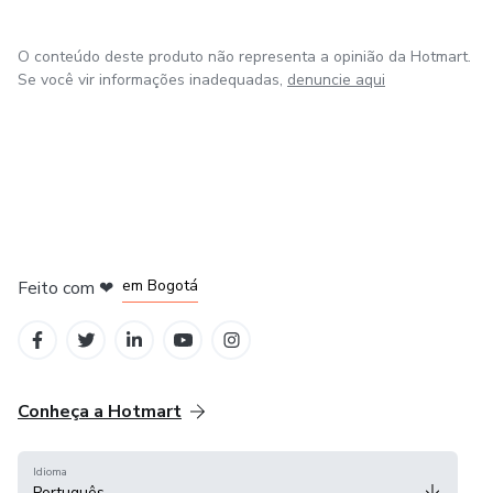
O conteúdo deste produto não representa a opinião da Hotmart.
Se você vir informações inadequadas,
denuncie aqui
em Amsterdam
em Madrid
em Bogotá
Feito com
❤
em Belo Horizonte
na Cidade do México
Conheça a Hotmart
Idioma
Português