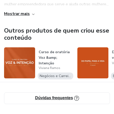
mulher empreendedora que serve e ajuda outras mulhere...
Mostrar mais
Outros produtos de quem criou esse
conteúdo
Curso de oratória
D
Voz &amp;
v
Intenção
V
Viviana Ramos
Negócios e Carreira
Dúvidas frequentes