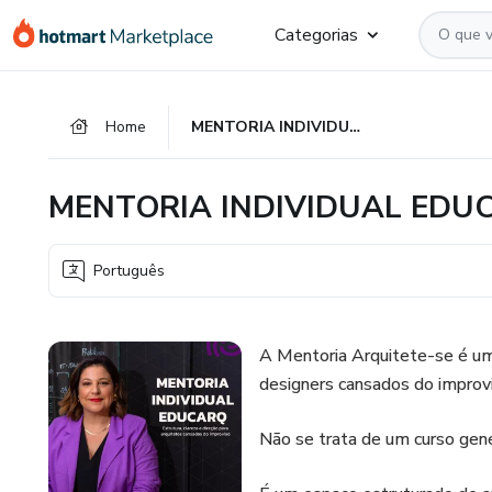
Ir
Ir
Ir
Categorias
para
para
para
o
o
o
conteúdo
pagamento
rodapé
Home
MENTORIA INDIVIDUAL EDUCARQ
principal
MENTORIA INDIVIDUAL EDU
Português
A Mentoria Arquitete-se é um
designers cansados do improv
Não se trata de um curso gené