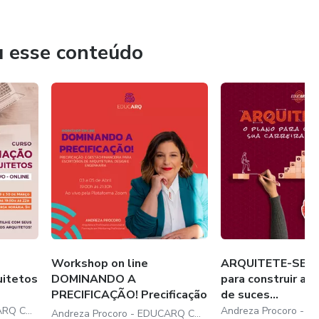
 clareza e direção.
u esse conteúdo
ustentar trajetórias profissionais mais conscientes,
 desse trabalho, reunindo acompanhamento individual,
do o momento e os objetivos de cada profissional.
Workshop on line
ARQUITETE-SE: o
uitetos
DOMINANDO A
para construir a s
PRECIFICAÇÃO! Precificação
de suces...
e Ge...
Andreza Procoro - EDUCARQ CURSOS
Andreza Procoro - EDUCARQ CURSOS