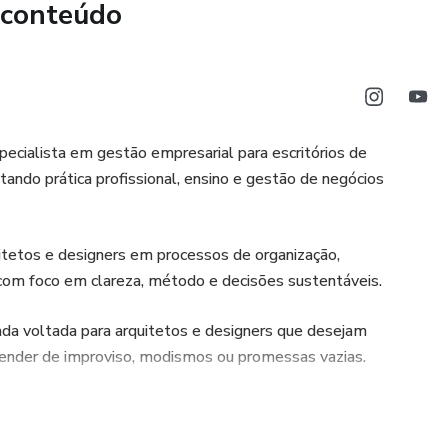
 conteúdo
ara quem já percebeu que talento e técnica não são
 negócio no longo prazo — e que crescer exige método,
 já não sustenta suas decisões, a Mentoria Educarq pode ser
rar esse momento com mais clareza e consistência.
specialista em gestão empresarial para escritórios de
tando prática profissional, ensino e gestão de negócios
itetos e designers em processos de organização,
com foco em clareza, método e decisões sustentáveis.
da voltada para arquitetos e designers que desejam
pender de improviso, modismos ou promessas vazias.
is talentosos enfrentam dificuldades não por falta de
 em gestão, precificação, processos e tomada de decisão.