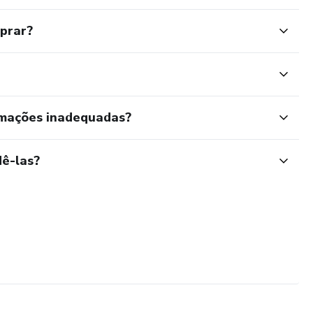
mprar?
rmações inadequadas?
ê-las?