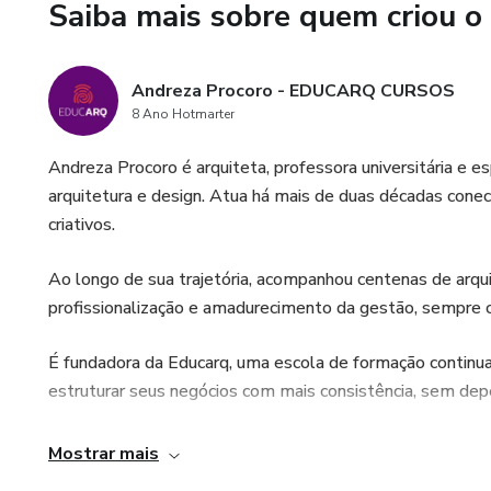
Saiba mais sobre quem criou o
Este é um processo indicado p
suficientes para sustentar um
leitura e direção.
Andreza Procoro - EDUCARQ CURSOS
8 Ano Hotmarter
Se você sente que o improviso
o próximo passo para estrutu
Andreza Procoro é arquiteta, professora universitária e e
arquitetura e design. Atua há mais de duas décadas conec
criativos.
Ao longo de sua trajetória, acompanhou centenas de arqu
profissionalização e amadurecimento da gestão, sempre 
É fundadora da Educarq, uma escola de formação continua
estruturar seus negócios com mais consistência, sem de
A Educarq nasceu da percepção de que muitos profissiona
Mostrar mais
capacidade técnica, mas pela ausência de formação sólida