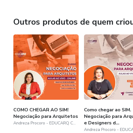
O trabalho da Educarq se apoia em três pilares: estrutura,
Outros produtos de quem crio
Não para acelerar resultados a qualquer custo, mas para s
organizadas e alinhadas com a realidade de cada negócio.
A Mentoria Educarq é uma das expressões mais profundas
leitura estratégica e aplicação prática, sempre respeitan
COMO CHEGAR AO SIM!
Como chegar ao SIM.
Negociação para Arquitetos
Negociação para Arq
e Designers d...
Andreza Procoro - EDUCARQ CURSOS