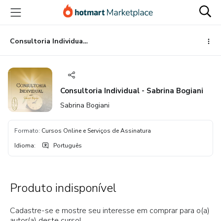
Ir
Ir
Ir
para
para
para
o
o
o
conteúdo
pagamento
rodapé
Consultoria Individual - Sabrina Bogiani
principal
Consultoria Individual - Sabrina Bogiani
Sabrina Bogiani
Formato
:
Cursos Online e Serviços de Assinatura
Idioma
:
Português
Produto indisponível
Cadastre-se e mostre seu interesse em comprar para o(a)
autor(a) deste curso!