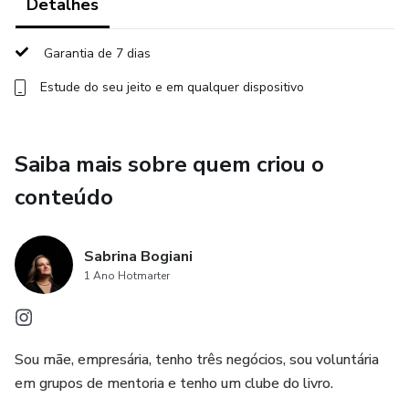
Detalhes
mais clareza e confiança
Garantia de 7 dias
💡 Para quem é essa mentoria?
Estude do seu jeito e em qualquer dispositivo
🔸 Pessoas que desejam sair da estagnação e assumir o
controle da própria vida
Saiba mais sobre quem criou o
🔸 Quem busca apoio para organizar finanças, carreira e
conteúdo
emoções de forma equilibrada
🔸 Quem sente que está presa em padrões de escassez e
Sabrina Bogiani
quer destravar a prosperidade
1 Ano Hotmarter
🚀 Está pronta para transformar sua jornada?
Sou mãe, empresária, tenho três negócios, sou voluntária
A mudança começa com uma escolha. Agende sua sessão
em grupos de mentoria e tenho um clube do livro.​
agora e dê o primeiro passo para a vida que você merece!