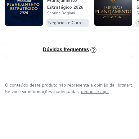
Planejamento
P
Estratégico 2026
Sabrina Bogiani
S
Negócios e Carreira
Dúvidas frequentes
O conteúdo deste produto não representa a opinião da Hotmart.
Se você vir informações inadequadas,
denuncie aqui