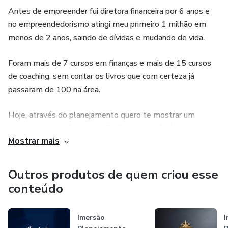
Antes de empreender fui diretora financeira por 6 anos e
no empreendedorismo atingi meu primeiro 1 milhão em
menos de 2 anos, saindo de dívidas e mudando de vida. ​
Foram mais de 7 cursos em finanças e mais de 15 cursos
de coaching, sem contar os livros que com certeza já
passaram de 100 na área. ​
Hoje, através do planejamento quero te mostrar um
caminho que trará organização financeira e fará com que
Mostrar mais
você tire seus sonhos do papel e torne-os uma realidade!
Outros produtos de quem criou esse
conteúdo
Imersão
I