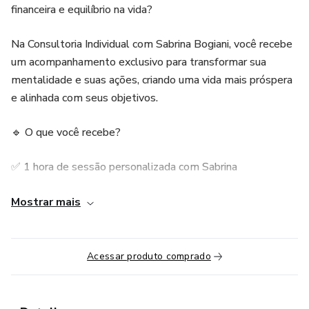
financeira e equilíbrio na vida?
Na Consultoria Individual com Sabrina Bogiani, você recebe
um acompanhamento exclusivo para transformar sua
mentalidade e suas ações, criando uma vida mais próspera
e alinhada com seus objetivos.
🔹 O que você recebe?
✅ 1 hora de sessão personalizada com Sabrina
✅ Estratégias práticas para organizar sua vida financeira e
Mostrar mais
emocional
✅ Orientação para eliminar bloqueios que impedem seu
Acessar produto comprado
crescimento
✅ Ferramentas exclusivas para tomada de decisões com