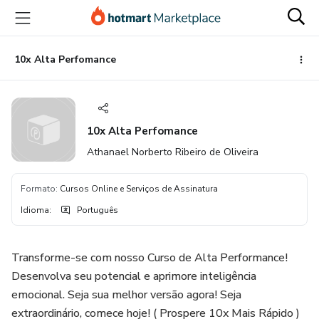
Ir
Ir
Ir
para
para
para
o
o
o
conteúdo
pagamento
rodapé
10x Alta Perfomance
principal
10x Alta Perfomance
Athanael Norberto Ribeiro de Oliveira
Formato
:
Cursos Online e Serviços de Assinatura
Idioma
:
Português
Transforme-se com nosso Curso de Alta Performance!
Desenvolva seu potencial e aprimore inteligência
emocional. Seja sua melhor versão agora! Seja
extraordinário, comece hoje! ( Prospere 10x Mais Rápido )