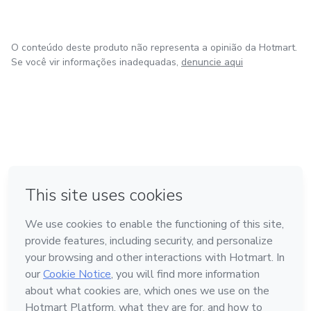
O conteúdo deste produto não representa a opinião da Hotmart.
Se você vir informações inadequadas,
denuncie aqui
em Amsterdam
em Madrid
em Bogotá
Feito com
❤
em Belo Horizonte
na Cidade do México
Conheça a Hotmart
Idioma