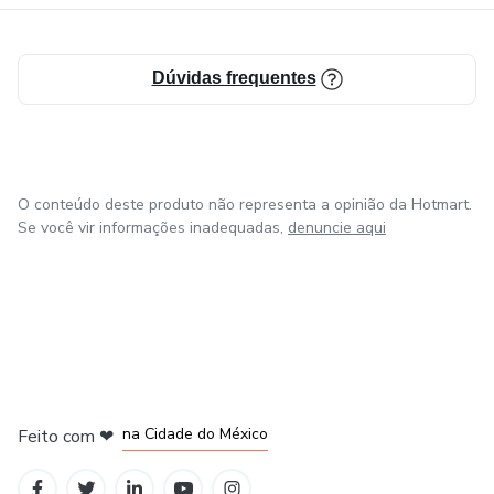
que buscam crescimento pessoal e profissional.
Dúvidas frequentes
O conteúdo deste produto não representa a opinião da Hotmart.
Se você vir informações inadequadas,
denuncie aqui
em Bogotá
em Amsterdam
em Madrid
na Cidade do México
Feito com
❤
em Belo Horizonte