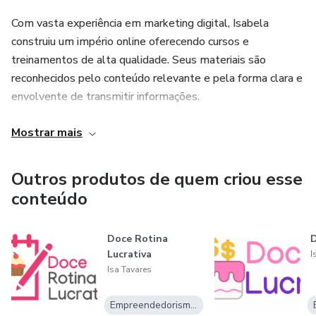
Com vasta experiência em marketing digital, Isabela
construiu um império online oferecendo cursos e
treinamentos de alta qualidade. Seus materiais são
reconhecidos pelo conteúdo relevante e pela forma clara e
envolvente de transmitir informações.
Com uma abordagem prática e acessível, Isabela capacita
Mostrar mais
milhares de pessoas a alcançarem seus objetivos e
transformarem suas vidas. Seja você um iniciante buscando
Outros produtos de quem criou esse
aprender os fundamentos do marketing digital ou um
conteúdo
empreendedor experiente procurando aprimorar suas
estratégias, os produtos de Isabela Tavares no Hotmart
Doce Rotina
D
são uma escolha confiável para impulsionar seus
Lucrativa
I
resultados.
Isa Tavares
Sua paixão pelo ensino aliada à sua expertise em negócios
Empreendedorismo Digital
online garantem uma experiência enriquecedora para todos