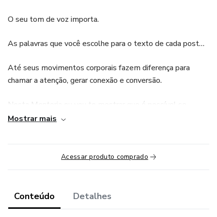
O seu tom de voz importa.
As palavras que você escolhe para o texto de cada post…
Até seus movimentos corporais fazem diferença para
chamar a atenção, gerar conexão e conversão.
Nesta Mentoria eu vou te mostrar que é possível se
destacar para vender com mais facilidade sem precisar
Mostrar mais
vestir um personagem e sem enlouquecer com excesso de
ações.
Acessar produto comprado
Você vai aprender a organizar seus pensamentos, criar
mensagens claras e convincentes e simplificar seu
marketing para vender mais e vender sempre.
Conteúdo
Detalhes
Contato contato@isatavares.com.br