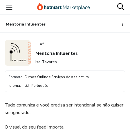
Ir
Ir
Ir
para
para
para
o
o
o
conteúdo
pagamento
rodapé
Mentoria Influentes
principal
Mentoria Influentes
Isa Tavares
Formato
:
Cursos Online e Serviços de Assinatura
Idioma
:
Português
Tudo comunica e você precisa ser intencional se não quiser
ser ignorado.
O visual do seu feed importa.