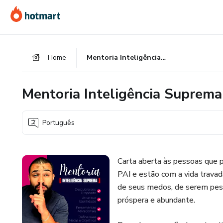
Ir
Ir
Ir
para
para
para
o
o
o
conteúdo
pagamento
rodapé
Home
Mentoria Inteligência Suprema
principal
Mentoria Inteligência Suprema
Português
Carta aberta às pessoas q
PAI e estão com a vida travad
de seus medos, de serem pess
próspera e abundante.