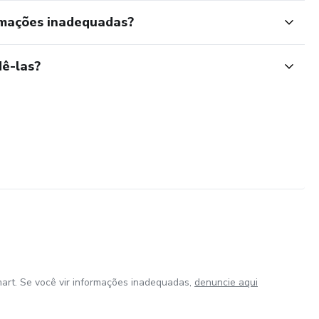
rmações inadequadas?
ê-las?
art. Se você vir informações inadequadas,
denuncie aqui