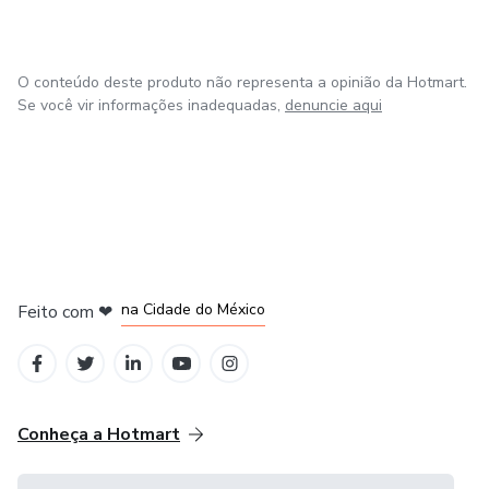
O conteúdo deste produto não representa a opinião da Hotmart.
Se você vir informações inadequadas,
denuncie aqui
em Bogotá
em Amsterdam
em Madrid
na Cidade do México
Feito com
❤
em Belo Horizonte
Conheça a Hotmart