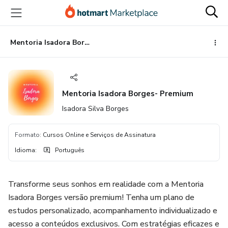
Ir
Ir
Ir
para
para
para
o
o
o
conteúdo
pagamento
rodapé
Mentoria Isadora Borges- Premium
principal
Mentoria Isadora Borges- Premium
Isadora Silva Borges
Formato
:
Cursos Online e Serviços de Assinatura
Idioma
:
Português
Transforme seus sonhos em realidade com a Mentoria
Isadora Borges versão premium! Tenha um plano de
estudos personalizado, acompanhamento individualizado e
acesso a conteúdos exclusivos. Com estratégias eficazes e