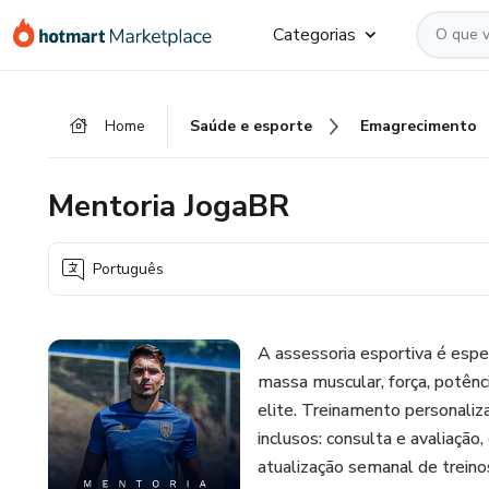
Ir
Ir
Ir
Categorias
para
para
para
o
o
o
conteúdo
pagamento
rodapé
Home
Saúde e esporte
Emagrecimento
principal
Mentoria JogaBR
Português
A assessoria esportiva é espec
massa muscular, força, potênci
elite. Treinamento personaliz
inclusos: consulta e avaliaçã
atualização semanal de treino