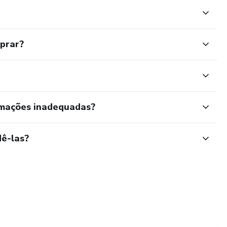
mprar?
rmações inadequadas?
ê-las?