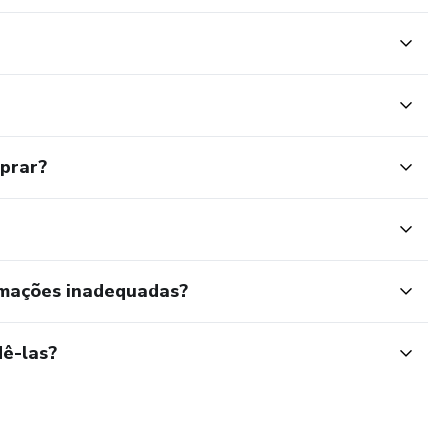
mprar?
rmações inadequadas?
ê-las?