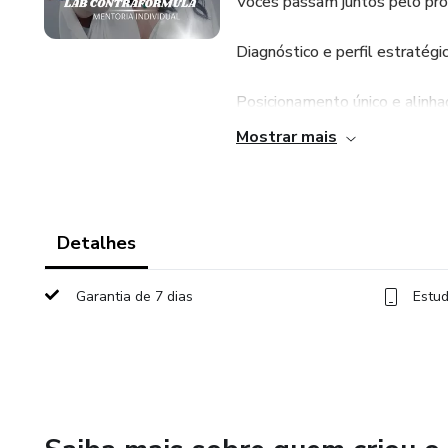
Vocês passam juntos pelo pro
Diagnóstico e perfil estratégic
Posicionamento único e alinh
Mostrar mais
Funil adaptado à realidade de
Orientações compartilhadas no
Detalhes
Garantia de 7 dias
Estud