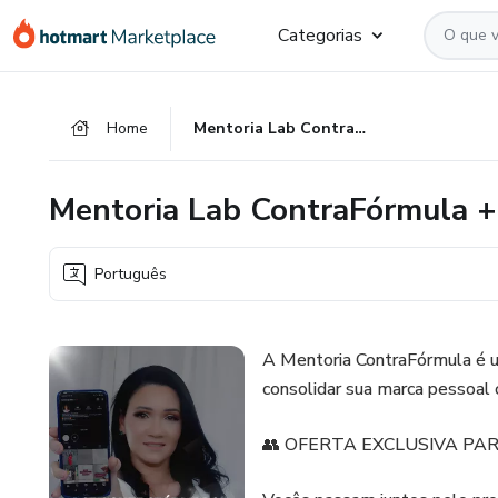
Ir
Ir
Ir
Categorias
para
para
para
o
o
o
conteúdo
pagamento
rodapé
Home
Mentoria Lab ContraFórmula + Plano de Voo ContraFórmula
principal
Mentoria Lab ContraFórmula +
Português
A Mentoria ContraFórmula é u
consolidar sua marca pessoal 
👥 OFERTA EXCLUSIVA PARA D