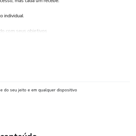
cesso, mas cada um recebe:
o individual
ado com seus objetivos
 cada um
s encontros, com foco nos dois perfis
e do seu jeito e em qualquer dispositivo