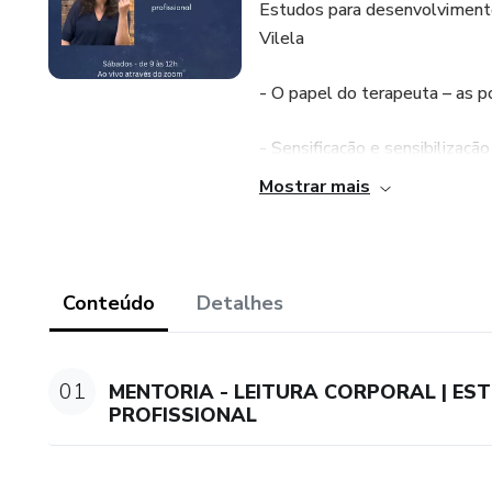
Estudos para desenvolvimento 
Vilela
- O papel do terapeuta – as p
- Sensificação e sensibilização
Mostrar mais
- A prática da empatia, a atua
- A intenção como instrument
Conteúdo
Detalhes
- Uma significação para a cura
- O corpo como campo orienta
01
MENTORIA - LEITURA CORPORAL | E
PROFISSIONAL
Sábados, de 9 às 12h
Datas: 08/10 - 22/10 - 05/1