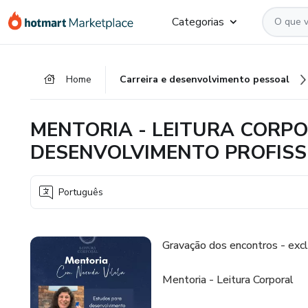
Ir
Ir
Ir
Categorias
para
para
para
o
o
o
conteúdo
pagamento
rodapé
Home
Carreira e desenvolvimento pessoal
principal
MENTORIA - LEITURA CORPO
DESENVOLVIMENTO PROFISS
Português
Gravação dos encontros - exc
Mentoria - Leitura Corporal