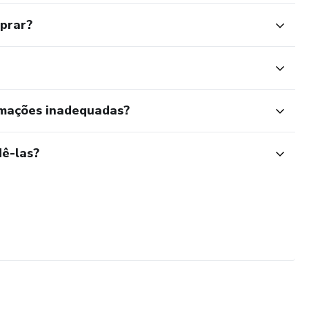
mprar?
rmações inadequadas?
ê-las?