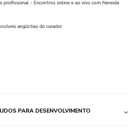
profissional - Encontros online e ao vivo com Nereida
ossíveis angústias do curador
ção como canal e a transferência de energia
o
dor de múltiplas possibilidades
STUDOS PARA DESENVOLVIMENTO
1 - 19/11 - 03/12 - 10/12