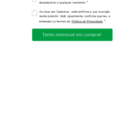
*
descadastrar a qualquer momento.
Ao clicar em Cadastrar, você confirma a sua inscrição
neste produto. Você, igualmente, confirma que leu, e
*
entendeu os termos da
Política de Privacidade
Tenho interesse em comprar!