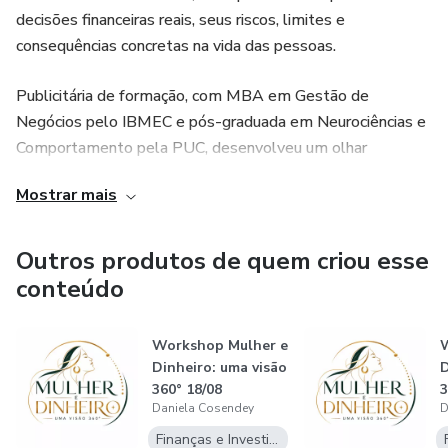
decisões financeiras reais, seus riscos, limites e
consequências concretas na vida das pessoas.
Publicitária de formação, com MBA em Gestão de
Negócios pelo IBMEC e pós-graduada em Neurociências e
Comportamento pela PUC, desenvolveu um olhar
integrativo sobre o comportamento humano diante do
Mostrar mais
dinheiro. Ao longo de sua trajetória profissional, tornou-se
evidente que dificuldades financeiras raramente se
explicam apenas por falta de informação ou erros de
Outros produtos de quem criou esse
cálculo. Elas costumam estar ancoradas em emoções,
conteúdo
crenças aprendidas, padrões automáticos e histórias
pessoais profundamente enraizadas.
Workshop Mulher e
W
Dinheiro: uma visão
D
Dívidas, consumo impulsivo, medo de perder, dificuldade
360° 18/08
3
em poupar ou em tomar decisões financeiras importantes
Daniela Cosendey
D
frequentemente se traduzem em dores emocionais
Finanças e Investimentos