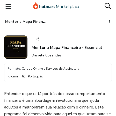
Ir
Ir
Ir
para
para
para
o
o
o
conteúdo
pagamento
rodapé
Mentoria Mapa Financeiro - Essencial
principal
Mentoria Mapa Financeiro - Essencial
Daniela Cosendey
Formato
:
Cursos Online e Serviços de Assinatura
Idioma
:
Português
Entender o que está por trás do nosso comportamento
financeiro é uma abordagem revolucionária que ajuda
adultos a melhorarem sua relação com o dinheiro. Este
programa foi desenvolvido para aqueles que lutam para se