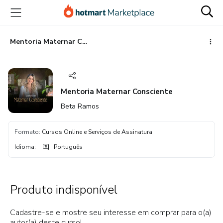
Ir
Ir
Ir
para
para
para
o
o
o
conteúdo
pagamento
rodapé
Mentoria Maternar Consciente
principal
Mentoria Maternar Consciente
Beta Ramos
Formato
:
Cursos Online e Serviços de Assinatura
Idioma
:
Português
Produto indisponível
Cadastre-se e mostre seu interesse em comprar para o(a)
autor(a) deste curso!