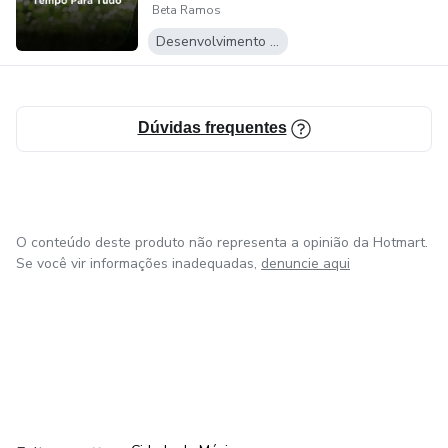
Beta Ramos
organização para
Mães
Desenvolvimento Pessoal
Dúvidas frequentes
O conteúdo deste produto não representa a opinião da Hotmart.
Se você vir informações inadequadas,
denuncie aqui
em Bogotá
em Amsterdam
em Madrid