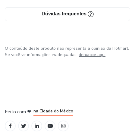
checklists.
Dúvidas frequentes
Oportunidades de networking em grupo exclusivo.
Certificação após a conclusão e avaliação do projeto
prático.
O conteúdo deste produto não representa a opinião da Hotmart.
Para quem é essa mentoria?
Se você vir informações inadequadas,
denuncie aqui
Corretores de imóveis, sejam eles novatos buscando
estabelecer uma presença no mercado, ou profissionais
experientes procurando atualizar suas habilidades e adotar
novas tendências do mundo do marketing.
em Bogotá
em Amsterdam
em Madrid
na Cidade do México
Feito com
❤
em Belo Horizonte