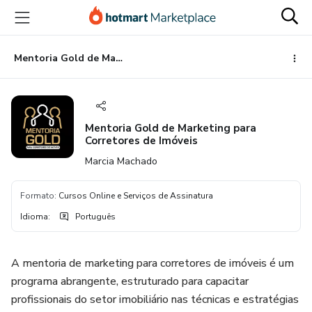
Ir
Ir
Ir
para
para
para
o
o
o
conteúdo
pagamento
rodapé
Mentoria Gold de Marketing para Corretores de Imóveis
principal
Mentoria Gold de Marketing para
Corretores de Imóveis
Marcia Machado
Formato
:
Cursos Online e Serviços de Assinatura
Idioma
:
Português
A mentoria de marketing para corretores de imóveis é um
programa abrangente, estruturado para capacitar
profissionais do setor imobiliário nas técnicas e estratégias