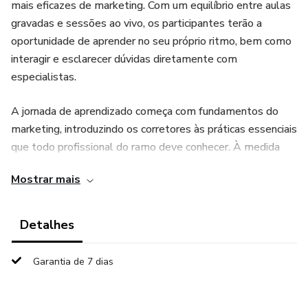
mais eficazes de marketing. Com um equilíbrio entre aulas
gravadas e sessões ao vivo, os participantes terão a
oportunidade de aprender no seu próprio ritmo, bem como
interagir e esclarecer dúvidas diretamente com
especialistas.
A jornada de aprendizado começa com fundamentos do
marketing, introduzindo os corretores às práticas essenciais
que todo profissional do ramo deve conhecer. À medida
que o curso avança, abordamos tópicos mais complexos,
Mostrar mais
como marketing digital avançado, análise de métricas e
tendências inovadoras, preparando os corretores para
dominar as ferramentas e técnicas mais recentes.
Detalhes
Um dos destaques deste programa é o foco no branding
Garantia de 7 dias
pessoal, permitindo que os corretores criem uma marca
forte e reconhecível no mercado. Além das habilidades
técnicas, os participantes também se beneficiarão de uma