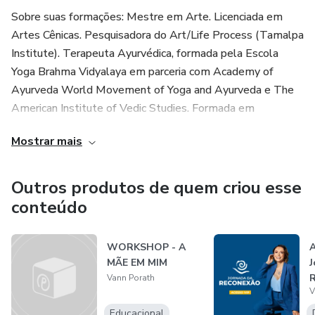
Sobre suas formações: Mestre em Arte. Licenciada em
Artes Cênicas. Pesquisadora do Art/Life Process (Tamalpa
Institute). Terapeuta Ayurvédica, formada pela Escola
Yoga Brahma Vidyalaya em parceria com Academy of
Ayurveda World Movement of Yoga and Ayurveda e The
American Institute of Vedic Studies. Formada em
Constelação Familiar Sistêmica e Aromaterapia (França) .
Mostrar mais
Em 2012 se apaixonou pelo Life/Art Process, processo
artístico-terapêutico desenvolvido pelas americanas Anna
e Daria Halprin no Tamalpa Institute (Califórnia). Desde
Outros produtos de quem criou esse
então, mantém contato direto com as mestras citadas.
conteúdo
A Vann é apaixonada pelo modo como as pessoas se
WORKSHOP - A
A
movem, pelo jeito que falam, dançam e orquestram suas
MÃE EM MIM
J
emoções mas também é muito preocupada com a
Vann Porath
dificuldade que todos nós temos de se relacionar com o
V
nosso corpo, com as experiências vividas, com o passado e
Educacional