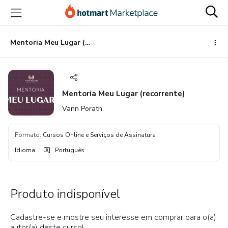
Ir
Ir
Ir
para
para
para
o
o
o
conteúdo
pagamento
rodapé
Mentoria Meu Lugar (recorrente)
principal
Mentoria Meu Lugar (recorrente)
Vann Porath
Formato
:
Cursos Online e Serviços de Assinatura
Idioma
:
Português
Produto indisponível
Cadastre-se e mostre seu interesse em comprar para o(a)
autor(a) deste curso!