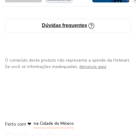
com as projeções futuras.
Em 2017 fundou o MAR - Espaço Terapêutico (Brasília)
Dúvidas frequentes
onde desenvolve atendimentos individuais, de casais e
terapias de Grupo, além de guiar e promover cursos
presenciais e online.
O conteúdo deste produto não representa a opinião da Hotmart.
Se você vir informações inadequadas,
denuncie aqui
em Bogotá
em Amsterdam
em Madrid
na Cidade do México
Feito com
❤
em Belo Horizonte