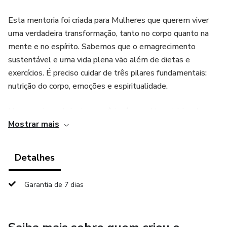
Esta mentoria foi criada para Mulheres que querem viver
uma verdadeira transformação, tanto no corpo quanto na
mente e no espírito. Sabemos que o emagrecimento
sustentável e uma vida plena vão além de dietas e
exercícios. É preciso cuidar de três pilares fundamentais:
nutrição do corpo, emoções e espiritualidade.
Na nossa jornada juntas, você terá consulta nutricional
Mostrar mais
individualizada, onde construiremos um plano alimentar que
respeite suas necessidades e objetivos. Mas não paramos
por aí! Também vamos trabalhar a faxina emocional,
Detalhes
limpando bloqueios, traumas e sentimentos que te
prendem ao passado e impedem seu progresso, deixando
Garantia de 7 dias
o autoabandono.
Além disso, te convido a fortalecer sua fé e alinhar sua vida