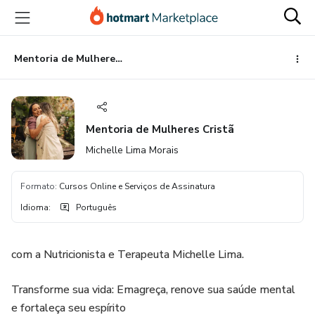
Ir
Ir
Ir
para
para
para
o
o
o
conteúdo
pagamento
rodapé
Mentoria de Mulheres Cristã
principal
Mentoria de Mulheres Cristã
Michelle Lima Morais
Formato
:
Cursos Online e Serviços de Assinatura
Idioma
:
Português
com a Nutricionista e Terapeuta Michelle Lima.
Transforme sua vida: Emagreça, renove sua saúde mental
e fortaleça seu espírito