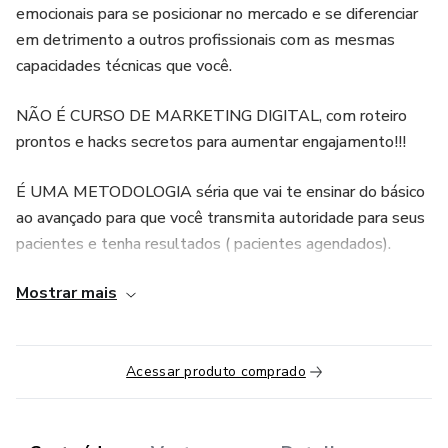
emocionais para se posicionar no mercado e se diferenciar
em detrimento a outros profissionais com as mesmas
capacidades técnicas que você.
NÃO É CURSO DE MARKETING DIGITAL, com roteiro
prontos e hacks secretos para aumentar engajamento!!!
É UMA METODOLOGIA séria que vai te ensinar do básico
ao avançado para que você transmita autoridade para seus
pacientes e tenha resultados ( pacientes agendados).
Mostrar mais
Dentro do método abordamos:
Marketing, mindset empreendedor, posicionamento digital
e branding pessoal.
Acessar produto comprado
Uma experiência marcante que vai te mostrar como gerar
significado, autoridade e relevância para sua marca, para