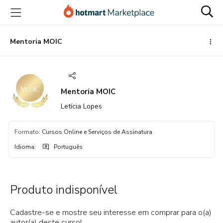
Ir
Ir
Ir
para
para
para
o
o
o
conteúdo
pagamento
rodapé
Mentoria MOIC
principal
Mentoria MOIC
Letícia Lopes
Formato
:
Cursos Online e Serviços de Assinatura
Idioma
:
Português
Produto indisponível
Cadastre-se e mostre seu interesse em comprar para o(a)
autor(a) deste curso!