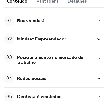
Conteúdo
Vantagens
Detalhes
você se conectar com sua audiência através dos seus
valores e crenças e conquistar pacientes.
01
Boas vindas!
02
Mindset Empreendedor
03
Posicionamento no mercado de
trabalho
04
Redes Sociais
05
Dentista é vendedor