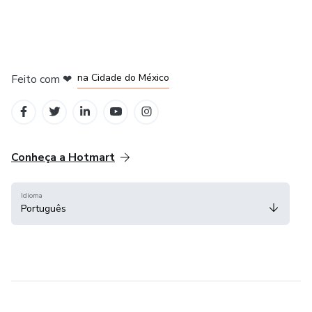
em Bogotá
em Amsterdam
em Madrid
na Cidade do México
Feito com
❤
em Belo Horizonte
Conheça a Hotmart
Idioma
Português