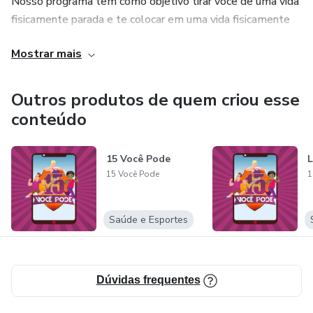
Nosso programa tem como objetivo tirar você de uma vida
fisicamente parada e te colocar em uma vida fisicamente
ativa e saudável, pensando nisso nós criamos aulas para
Mostrar mais
que você saia de uma pessoa sedentária e alcance o nível
de uma pessoa bem condicionada e saudável. Tudo isso
com exercícios de 15 minutos.
Outros produtos de quem criou esse
conteúdo
15 Você Pode
L
15 Você Pode
1
Saúde e Esportes
Dúvidas frequentes