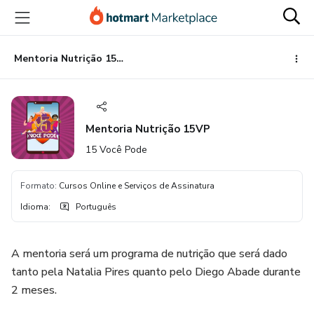
Ir
Ir
Ir
para
para
para
o
o
o
conteúdo
pagamento
rodapé
Mentoria Nutrição 15VP
principal
Mentoria Nutrição 15VP
15 Você Pode
Formato
:
Cursos Online e Serviços de Assinatura
Idioma
:
Português
A mentoria será um programa de nutrição que será dado
tanto pela Natalia Pires quanto pelo Diego Abade durante
2 meses.