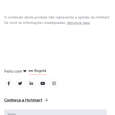
O conteúdo deste produto não representa a opinião da Hotmart.
Se você vir informações inadequadas,
denuncie aqui
em Amsterdam
em Madrid
em Bogotá
Feito com
❤
em Belo Horizonte
na Cidade do México
Conheça a Hotmart
Idioma