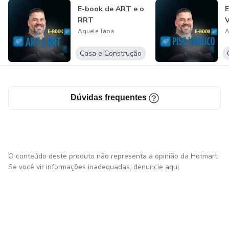
E-book de ART e o
E
RRT
V
Aquele Tapa
A
Casa e Construção
Dúvidas frequentes
O conteúdo deste produto não representa a opinião da Hotmart.
Se você vir informações inadequadas,
denuncie aqui