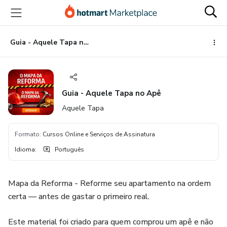
Ir
Ir
Ir
para
para
para
o
o
o
conteúdo
pagamento
rodapé
Guia - Aquele Tapa no Apê
principal
Guia - Aquele Tapa no Apê
Aquele Tapa
Formato
:
Cursos Online e Serviços de Assinatura
Idioma
:
Português
Mapa da Reforma - Reforme seu apartamento na ordem
certa — antes de gastar o primeiro real.
Este material foi criado para quem comprou um apê e não