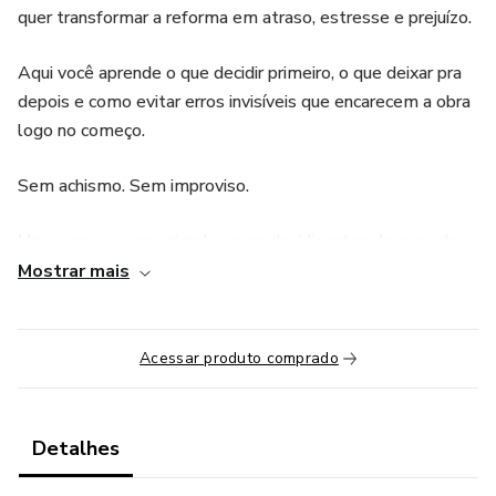
quer transformar a reforma em atraso, estresse e prejuízo.
Aqui você aprende o que decidir primeiro, o que deixar pra
depois e como evitar erros invisíveis que encarecem a obra
logo no começo.
Sem achismo. Sem improviso.
Um passo a passo simples para decidir antes de executar,
manter o controle da obra e fugir das ciladas mais comuns
Mostrar mais
da reforma de apartamento.
👉 Ideal para quem nunca reformou, mas quer fazer certo
Acessar produto comprado
desde o início.
Detalhes