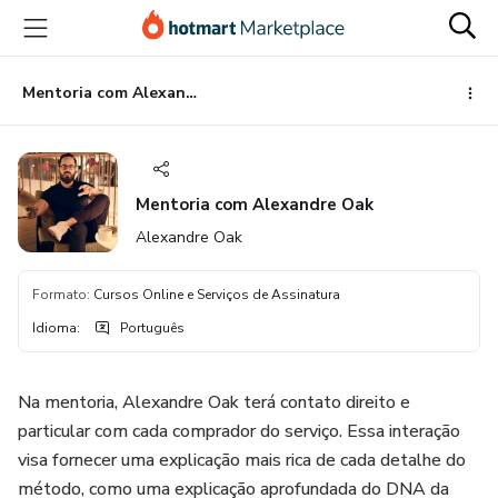
Ir
Ir
Ir
para
para
para
o
o
o
conteúdo
pagamento
rodapé
Mentoria com Alexandre Oak
principal
Mentoria com Alexandre Oak
Alexandre Oak
Formato
:
Cursos Online e Serviços de Assinatura
Idioma
:
Português
Na mentoria, Alexandre Oak terá contato direito e
particular com cada comprador do serviço. Essa interação
visa fornecer uma explicação mais rica de cada detalhe do
método, como uma explicação aprofundada do DNA da