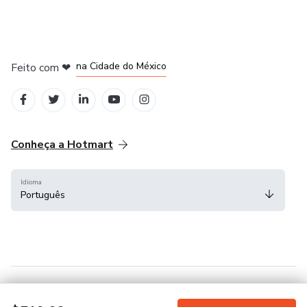
em Bogotá
em Amsterdam
em Madrid
na Cidade do México
Feito com
❤
em Belo Horizonte
Conheça a Hotmart
Idioma
Português
Central de ajuda
Termos
Privacidade
Cookies