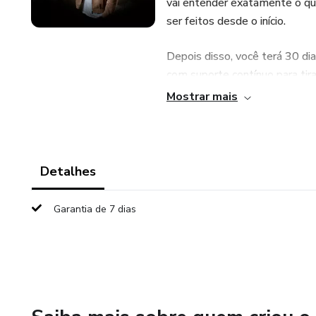
vai entender exatamente o que
ser feitos desde o início.
Depois disso, você terá 30 d
com suporte contínuo para tir
prática. Você poderá enviar m
Mostrar mais
É uma mentoria prática e foca
resultado real.
Detalhes
Mesmo que você esteja começ
relacionamento, você terá dir
Garantia de 7 dias
realidade.
As vagas são limitadas e pas
acesso.