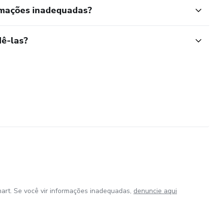
rmações inadequadas?
ê-las?
art. Se você vir informações inadequadas,
denuncie aqui