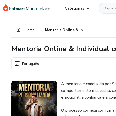
Ir
Ir
Ir
Categorias
para
para
para
o
o
o
conteúdo
pagamento
rodapé
Home
Mentoria Online & Individual com Sergio Oliveira
principal
Mentoria Online & Individual c
Português
A mentoria é conduzida por Se
comportamento masculino, co
emocional, a confiança e a co
O processo começa com uma se