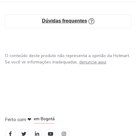
no caminho.
Pensando nisso, elaboramos nosso método de ensino para
Dúvidas frequentes
pessoas que queiram iniciar nessa jornada do
empreendedorismo, e é claro, de maneira justa e eficaz.
O conteúdo deste produto não representa a opinião da Hotmart.
Se você vir informações inadequadas,
denuncie aqui
em Amsterdam
em Madrid
em Bogotá
Feito com
❤
em Belo Horizonte
na Cidade do México