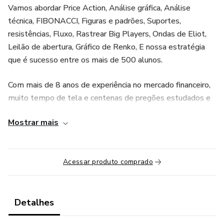
Vamos abordar Price Action, Análise gráfica, Análise
técnica, FIBONACCI, Figuras e padrões, Suportes,
resistências, Fluxo, Rastrear Big Players, Ondas de Eliot,
Leilão de abertura, Gráfico de Renko, E nossa estratégia
que é sucesso entre os mais de 500 alunos.
Com mais de 8 anos de experiência no mercado financeiro,
muito tempo de tela e centenas de pregões estudados e
testados, desenvolvemos nossa própria estratégia com
Mostrar mais
base em cruzamento de médias importantes para os
gráficos, indicadores de maior relevância, volumes, canais,
fluxo de tendência. Para quem não entende nada, mas quer
Acessar produto comprado
obter ganhos na bolsa, ou para você que já estudou muito,
mas por algum motivo não consegue ser consistente. Essa
mentoria te colocará a frente no mercado.
Detalhes
E com nossa estratégia, basta aguardar os sinais e suas