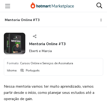
Ir
Ir
Ir
para
para
para
o
o
o
conteúdo
pagamento
rodapé
Mentoria Online #T3
principal
Mentoria Online #T3
Eberti e Marcia
Formato
:
Cursos Online e Serviços de Assinatura
Idioma
:
Português
Nessa mentoria vamos ter muito aprendizado, vamos
partir desde o início, como planejar seus estudos até a
operação de gain.