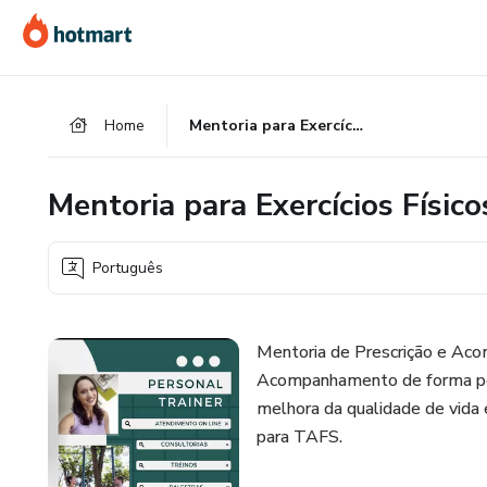
Ir
Ir
Ir
para
para
para
o
o
o
conteúdo
pagamento
rodapé
Home
Mentoria para Exercícios Físicos
principal
Mentoria para Exercícios Físico
Português
Mentoria de Prescrição e Acom
Acompanhamento de forma per
melhora da qualidade de vida 
para TAFS.