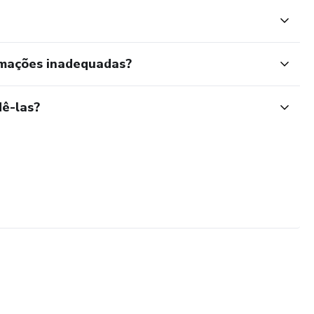
rmações inadequadas?
ê-las?