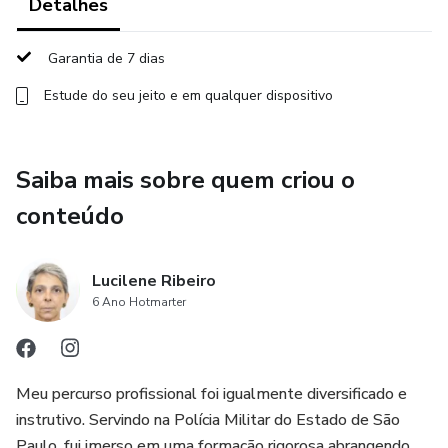
destacando o que é mais relevante para você.
Detalhes
Preparação Eficiente para o Exame Teórico: Por meio de
Garantia de 7 dias
dicas estratégicas, materiais de apoio e simulações,
Estude do seu jeito e em qualquer dispositivo
proporcionamos um aprendizado eficiente para que você se
sinta confiante e preparado para passar na prova teórica da
CNH na primeira tentativa.
Saiba mais sobre quem criou o
Participe da nossa mentoria e torne-se um motorista
conteúdo
consciente e responsável, preparado para enfrentar os
desafios do trânsito moderno. Aumente suas chances de
Lucilene Ribeiro
aprovação, economize tempo e evite custos
6 Ano Hotmarter
desnecessários com novas avaliações!
Meu percurso profissional foi igualmente diversificado e
instrutivo. Servindo na Polícia Militar do Estado de São
Paulo, fui imerso em uma formação rigorosa abrangendo