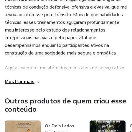
técnicas de condução defensiva, ofensiva e evasiva, que me
levou ao interesse pelo trânsito. Mais do que habilidades
técnicas, esses treinamentos aguçaram profundamente
meu interesse pelo estudo dos relacionamentos
interpessoais nas vias e pelo papel vital que
desempenhamos enquanto participantes ativos na
construção de uma sociedade mais segura e empática.
Agora, aventuro-me além dos meus anos de serviço ativo
para compartilhar a riqueza de conhecimentos que
Mostrar mais
acumulei. Com uma bagagem repleta de especializações
técnicas e um olhar aguçado sobre a intersecção entre o
trânsito e as relações sociais, Dois campos diversificados e
Outros produtos de quem criou esse
totalmente intrínseco.
conteúdo
Os Dois Lados