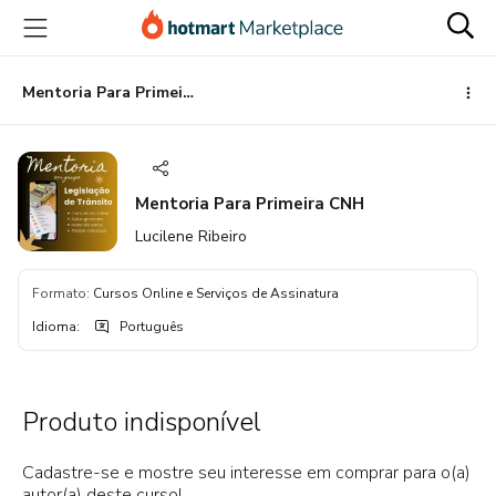
Ir
Ir
Ir
para
para
para
o
o
o
conteúdo
pagamento
rodapé
Mentoria Para Primeira CNH
principal
Mentoria Para Primeira CNH
Lucilene Ribeiro
Formato
:
Cursos Online e Serviços de Assinatura
Idioma
:
Português
Produto indisponível
Cadastre-se e mostre seu interesse em comprar para o(a)
autor(a) deste curso!