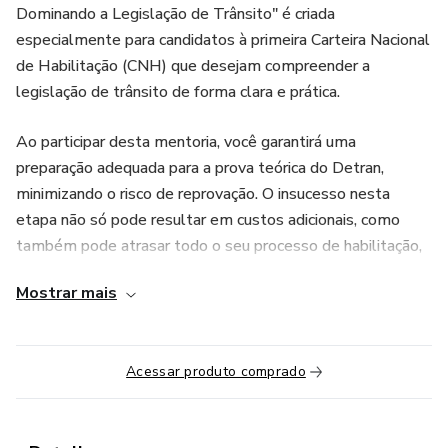
Dominando a Legislação de Trânsito" é criada
especialmente para candidatos à primeira Carteira Nacional
de Habilitação (CNH) que desejam compreender a
legislação de trânsito de forma clara e prática.
Ao participar desta mentoria, você garantirá uma
preparação adequada para a prova teórica do Detran,
minimizando o risco de reprovação. O insucesso nesta
etapa não só pode resultar em custos adicionais, como
também pode atrasar todo o seu processo de habilitação,
que deve ser concluído em até um ano. Por isso, é
Mostrar mais
essencial estar bem preparado!
Nesta mentoria, você aprenderá:
Acessar produto comprado
Os Fundamentos da Legislação de Trânsito:
Descomplicamos as leis e normas que regem o trânsito,