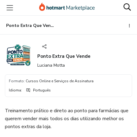
Ir
Ir
Ir
para
para
para
o
o
o
conteúdo
pagamento
rodapé
Ponto Extra Que Vende
principal
Ponto Extra Que Vende
Luciana Motta
Formato
:
Cursos Online e Serviços de Assinatura
Idioma
:
Português
Treinamento prático e direto ao ponto para farmácias que
querem vender mais todos os dias utilizando melhor os
pontos extras da loja.