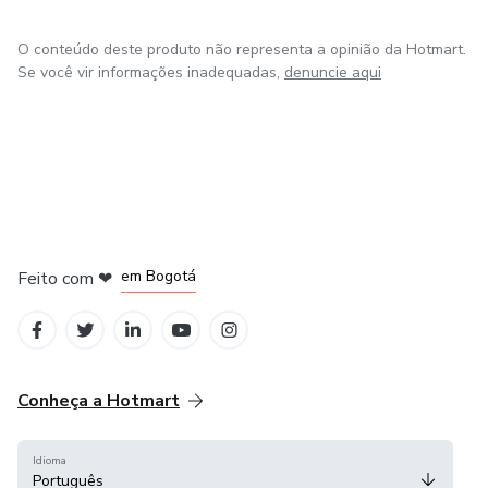
O conteúdo deste produto não representa a opinião da Hotmart.
Se você vir informações inadequadas,
denuncie aqui
em Amsterdam
em Madrid
em Bogotá
Feito com
❤
em Belo Horizonte
na Cidade do México
Conheça a Hotmart
Idioma
Português