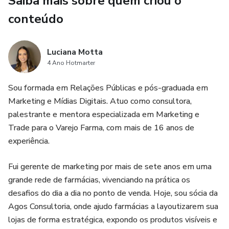
Saiba mais sobre quem criou o
dos produtos, evitar erros comuns que reduzem as vendas
e aplicar uma rotina simples de gestão para manter os
conteúdo
resultados de forma constante.
Luciana Motta
Este é um curso com aulas rápidas, objetivas e focadas na
4 Ano Hotmarter
prática, pensado para que você consiga assistir e aplicar no
mesmo dia dentro da sua farmácia.
Sou formada em Relações Públicas e pós-graduada em
Marketing e Mídias Digitais. Atuo como consultora,
Ideal para donos de farmácia, gestores e equipes que
palestrante e mentora especializada em Marketing e
desejam aumentar o ticket médio, melhorar o giro de
Trade para o Varejo Farma, com mais de 16 anos de
produtos e aproveitar melhor cada espaço da loja sem
experiência.
precisar investir mais em estrutura ou atrair mais clientes.
Fui gerente de marketing por mais de sete anos em uma
Se você quer vender mais com o que já tem, esse
grande rede de farmácias, vivenciando na prática os
treinamento é para você.
desafios do dia a dia no ponto de venda. Hoje, sou sócia da
Agos Consultoria, onde ajudo farmácias a layoutizarem sua
lojas de forma estratégica, expondo os produtos visíveis e