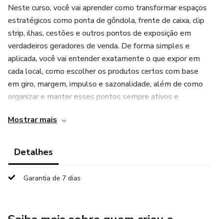
Neste curso, você vai aprender como transformar espaços
estratégicos como ponta de gôndola, frente de caixa, clip
strip, ilhas, cestões e outros pontos de exposição em
verdadeiros geradores de venda. De forma simples e
aplicada, você vai entender exatamente o que expor em
cada local, como escolher os produtos certos com base
em giro, margem, impulso e sazonalidade, além de como
organizar e manter esses pontos sempre ativos e
atrativos.
Mostrar mais
Muitas farmácias utilizam esses espaços de forma
aleatória, como estoque ou apenas para preencher área,
Detalhes
perdendo oportunidades diárias de aumentar o
faturamento. Aqui, você vai mudar essa lógica e aprender a
Garantia de 7 dias
usar cada ponto com estratégia.
Você também vai descobrir como melhorar a exposição