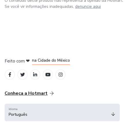
O conteúdo deste produto não representa a opinião da Hotmart.
Se você vir informações inadequadas,
denuncie aqui
em Bogotá
em Amsterdam
em Madrid
na Cidade do México
Feito com
❤
em Belo Horizonte
Conheça a Hotmart
Idioma
Português