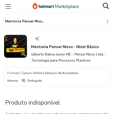
Ir
Ir
Ir
para
para
para
o
o
o
conteúdo
pagamento
rodapé
Mentoria Pensei Nisso - Nível Básico
principal
Mentoria Pensei Nisso - Nível Básico
Gilberto Baksa Junior ME - Pensei Nisso Ltda -
Tecnologia para Processos Plasticos
Formato
:
Cursos Online e Serviços de Assinatura
Idioma
:
Português
Produto indisponível