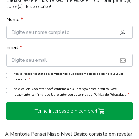
Cadastre-se e mostre seu interesse em comprar para o(a)
autor(a) deste curso!
Nome
*
Email
*
Aceito receber conteúdo e compreendo que posso me descadastrar a qualquer
*
momento.
Ao clicar em Cadastrar, você confirma a sua inscrição neste produto. Você,
*
igualmente, confirma que leu, e entendeu os termos da
Política de Privacidade
Tenho interesse em comprar!
A Mentoria Pensei Nisso Nível Básico consiste em revelar