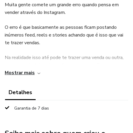
Muita gente comete um grande erro quando pensa em
vender através do Instagram.
O erro é que basicamente as pessoas ficam postando
inúmeros feed, reels e stories achando que é isso que vai
te trazer vendas.
Na realidade isso até pode te trazer uma venda ou outra,
mas o que de fato vai transformar o seu perfil em uma
Mostrar mais
máquina de vendas é ter uma estrutura que atraia pessoas
qualificadas, crie conexão, autoridade e depois conversão.
Detalhes
E eu só posso falar isso pois hoje eu vendo muito mais
suplementos utilizando somente essa estrutura.
Garantia de 7 dias
Se você possui um perfil com 500 seguidores e mesmo
sem muito engajamento é possível vender todos os dias