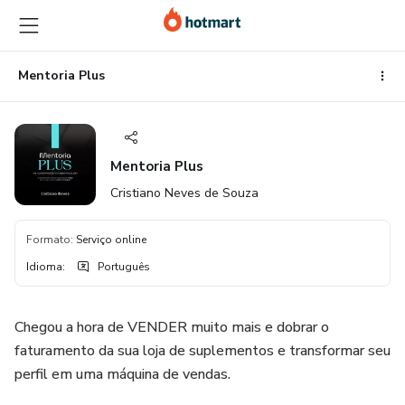
Ir
Ir
Ir
para
para
para
o
o
o
conteúdo
pagamento
rodapé
Mentoria Plus
principal
Mentoria Plus
Cristiano Neves de Souza
Formato
:
Serviço online
Idioma
:
Português
Chegou a hora de VENDER muito mais e dobrar o
faturamento da sua loja de suplementos e transformar seu
perfil em uma máquina de vendas.