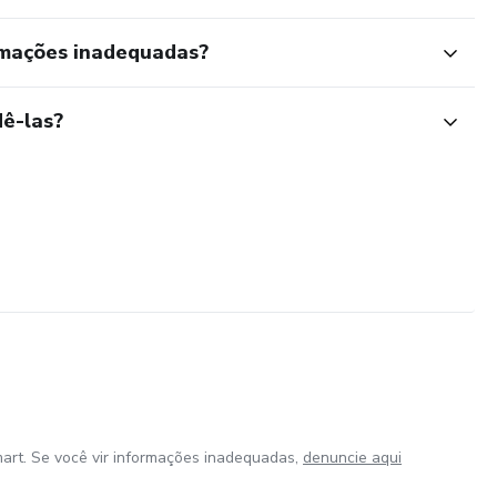
rmações inadequadas?
ê-las?
art. Se você vir informações inadequadas,
denuncie aqui