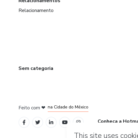
Relacionamentos
Relacionamento
Sem categoria
em Bogotá
em Amsterdam
em Madrid
na Cidade do México
Feito com
❤
em Belo Horizonte
Conheça a Hotm