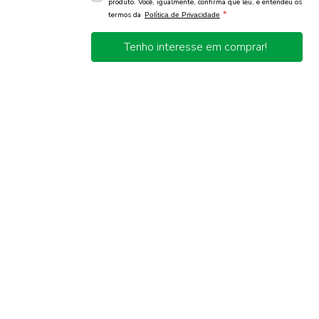
produto. Você, igualmente, confirma que leu, e entendeu os
*
termos da
Política de Privacidade
Tenho interesse em comprar!