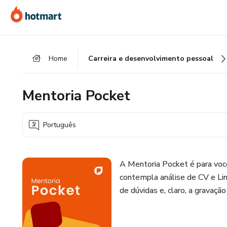
Ir
Ir
Ir
para
para
para
o
o
o
conteúdo
pagamento
rodapé
Home
Carreira e desenvolvimento pessoal
principal
Mentoria Pocket
Português
A Mentoria Pocket é para você
contempla análise de CV e Link
de dúvidas e, claro, a gravaçã