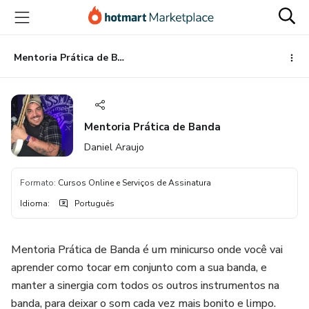
Ir
Ir
Ir
para
para
para
o
o
o
conteúdo
pagamento
rodapé
Mentoria Prática de Banda
principal
Mentoria Prática de Banda
Daniel Araujo
Formato
:
Cursos Online e Serviços de Assinatura
Idioma
:
Português
Mentoria Prática de Banda é um minicurso onde você vai
aprender como tocar em conjunto com a sua banda, e
manter a sinergia com todos os outros instrumentos na
banda, para deixar o som cada vez mais bonito e limpo.