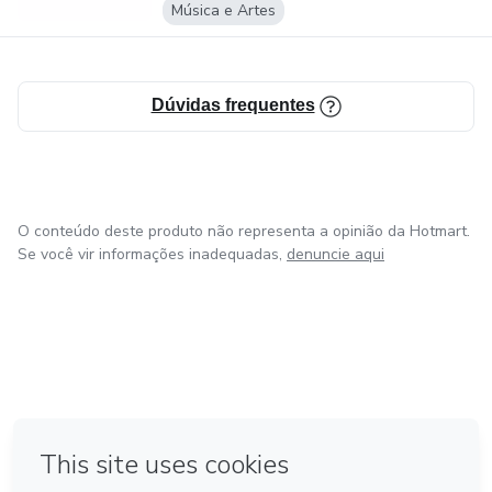
Música e Artes
Dúvidas frequentes
O conteúdo deste produto não representa a opinião da Hotmart.
Se você vir informações inadequadas,
denuncie aqui
em Madrid
Feito com
❤
em Belo Horizonte
na Cidade do México
em Bogotá
em Amsterdam