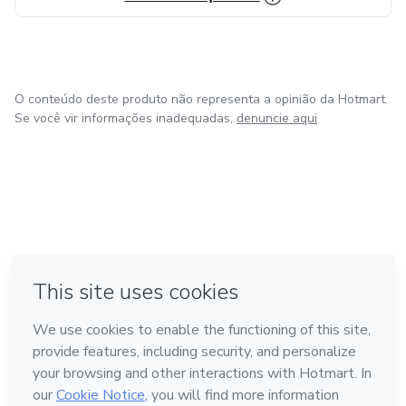
aceleradores para sair do mundo do tentar e passar a viver
no mundo do conquistar.
Técnicas de produtividade - tenha foco, disciplina e
O conteúdo deste produto não representa a opinião da Hotmart.
constância.
Se você vir informações inadequadas,
denuncie aqui
em Madrid
em Amsterdam
Feito com
❤
em Belo Horizonte
na Cidade do México
em Bogotá
Conheça a Hotmart