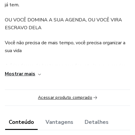
já tem.
OU VOCÊ DOMINA A SUA AGENDA, OU VOCÊ VIRA
ESCRAVO DELA
Você não precisa de mais tempo, você precisa organizar a
sua vida
A única forma de ter tempo para fazer tudo o que precisa
ser feito ou fazer o que dá mais resultados na sua vida é
Mostrar mais
através da ação certa.
Diariamente milhares (talvez centenas de milhares) de
Acessar produto comprado
pessoas deixam de fazer o que precisa ser feito por um
problema recorrente…
Conteúdo
Vantagens
Detalhes
Não importa se o seu potencial é grande...