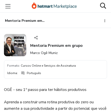
Ir
Ir
Ir
para
para
para
o
o
o
conteúdo
pagamento
rodapé
Mentoria Premium em grupo
principal
Mentoria Premium em grupo
Marco Ogê Muniz
Formato
:
Cursos Online e Serviços de Assinatura
Idioma
:
Português
OGÊ - seu 1º passo para ter hábitos produtivos
Aprenda a construir uma rotina produtiva do zero ou
aumente a sua produtividade a partir do potencial que você