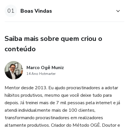
Não importa se você já sabe o que precisa fazer...
01
Boas Vindas
Não importa a sua boa vontade ou até faz mil coisas...
Se você fizer a ação errada (ou pior, não fizer nada), sua vida
Saiba mais sobre quem criou o
estará em apuros e fadada a virar estatística mais cedo do
conteúdo
que você gostaria.
A formação dos hábitos certos é a chave para uma vida
Marco Ogê Muniz
produtiva e recompensadora
14 Ano Hotmarter
Você precisa de uma rotina que dá resultados, com uma
Mentor desde 2013. Eu ajudo procrastinadores a adotar
estrutura que conduza você a fazer o que precisa ser feito
hábitos produtivos, mesmo que você deixe tudo para
independentemente da sua vontade ou motivação.
depois. Já treinei mais de 7 mil pessoas pela internet e já
atendi individualmente mais de 100 clientes,
Isso é o que chamamos de MÉTODO OGÊ.
transformando procrastinadores em realizadores
altamente produtivos. Criador do Método OGÊ. Doutor e