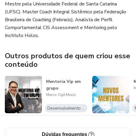
Mesmo se você já tiver uma rotina produtiva ou já estiver
Mestre pela Universidade Federal de Santa Catarina
fazendo o que precisa ser feito para alcançar o que você
(UFSC). Master Coach Integral Sistêmico pela Federação
quer…
Brasileira de Coaching (Febracis), Analista de Perfil
Comportamental CIS Assessment e Mentoring pelo
Você saberá como aumentar ainda mais sua produtividade,
Instituto Holos.
focar no que realmente importa e alavancar seus
resultados
Outros produtos de quem criou esse
conteúdo
Estes são alguns conteúdos que você vai aprender para ter
clareza absoluta na hora de adotar hábitos produtivos.
Mentoria Vip em
Boas práticas (simples e práticas) - gere hábitos de forma
grupo
M
rápida e efetiva.
Marco Ogê Muniz
Desenvolvimento Pessoal
Estratégias para fazer mais em menos tempo - saiba fazer
o que dá resultados.
Insights e técnicas para vencer a procrastinação - aproveite
Dúvidas frequentes