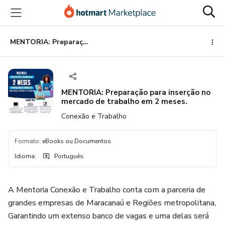
Ir
Ir
Ir
para
para
para
o
o
o
conteúdo
pagamento
rodapé
MENTORIA: Preparação para inserção no mercado de trabalho em 2 meses.
principal
MENTORIA: Preparação para inserção no
mercado de trabalho em 2 meses.
Conexão e Trabalho
Formato
:
eBooks ou Documentos
Idioma
:
Português
A Mentoria Conexão e Trabalho conta com a parceria de
grandes empresas de Maracanaú e Regiões metropolitana,
Garantindo um extenso banco de vagas e uma delas será