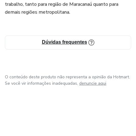
trabalho, tanto para região de Maracanaú quanto para
demais regiões metropolitana.
Dúvidas frequentes
O conteúdo deste produto não representa a opinião da Hotmart.
Se você vir informações inadequadas,
denuncie aqui
em Bogotá
em Amsterdam
em Madrid