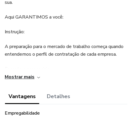
sua.
Aqui GARANTIMOS a você:
Instrução:
A preparação para o mercado de trabalho começa quando
entendemos o perfil de contratação de cada empresa.
Encontros presenciais:
Mostrar mais
Nos encontros entenderemos o perfil de cada candidato
para encaminharmos e prepararmos para a vaga certa.
Vantagens
Detalhes
Encaminhamento:
Empregabilidade
Tudo que veio antes, nos permite encaminhar você para a
vaga certa que esta lhe esperando.