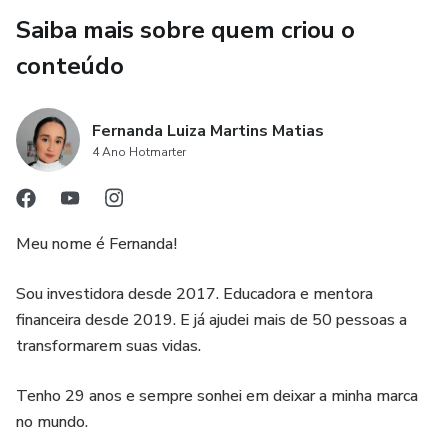
trocar ideias, compartilhar desafios e receber apoio mútuo.
Saiba mais sobre quem criou o
O networking é uma vantagem importante, pois pode abrir
portas para parcerias, colaborações e oportunidades de
conteúdo
negócios.
Fernanda Luiza Martins Matias
3. Plano de negócio personalizado: Uma das vantagens da
4 Ano Hotmarter
Mentoria Prospera é a criação de um plano de negócio
personalizado. Isso significa que você receberá orientações
e suporte para desenvolver um plano estratégico que seja
Meu nome é Fernanda!
adequado às suas metas e objetivos específicos. Ter um
plano de negócio bem estruturado é fundamental para o
Sou investidora desde 2017. Educadora e mentora
sucesso empresarial, pois ajuda a definir as ações
financeira desde 2019. E já ajudei mais de 50 pessoas a
necessárias para alcançar os resultados desejados.
transformarem suas vidas.
Tenho 29 anos e sempre sonhei em deixar a minha marca
4. Aulas ao vivo e interativas: A Mentoria Prospera oferece
no mundo.
aulas ao vivo e interativas, o que significa que você terá a