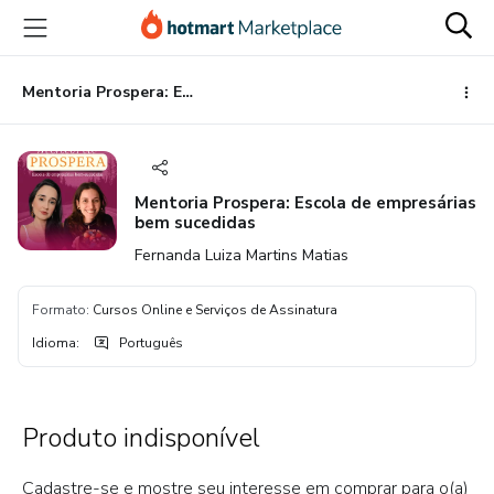
Ir
Ir
Ir
para
para
para
o
o
o
conteúdo
pagamento
rodapé
Mentoria Prospera: Escola de empresárias bem sucedidas
principal
Mentoria Prospera: Escola de empresárias
bem sucedidas
Fernanda Luiza Martins Matias
Formato
:
Cursos Online e Serviços de Assinatura
Idioma
:
Português
Produto indisponível
Cadastre-se e mostre seu interesse em comprar para o(a)