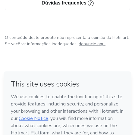
Dúvidas frequentes
O conteúdo deste produto não representa a opinião da Hotmart.
Se você vir informações inadequadas,
denuncie aqui
em Bogotá
em Amsterdam
em Madrid
na Cidade do México
Feito com
❤
em Belo Horizonte
Conheça a Hotmart