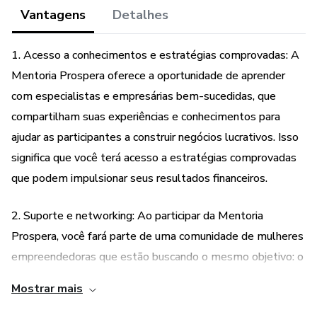
Vantagens
Detalhes
Bônus:
1. Acesso a conhecimentos e estratégias comprovadas: A
Curso: Investindo com segurança
Mentoria Prospera oferece a oportunidade de aprender
com especialistas e empresárias bem-sucedidas, que
Curso: Renda extra com doces workshop de brownie
compartilham suas experiências e conhecimentos para
Desafio seus sonhos tem pressa - aulas e apostila
ajudar as participantes a construir negócios lucrativos. Isso
significa que você terá acesso a estratégias comprovadas
Grupo de estudos: Os mistérios da liberdade e do sucesso
que podem impulsionar seus resultados financeiros.
Imersão “Negócio lucrativo”
2. Suporte e networking: Ao participar da Mentoria
Prospera, você fará parte de uma comunidade de mulheres
Mais que uma mentoria, podemos dizer que o prospera é
empreendedoras que estão buscando o mesmo objetivo: o
uma sociedade de mulheres que se unem para conquistar a
liberdade e o sucesso.
sucesso nos negócios. Isso significa que você terá a
Mostrar mais
oportunidade de se conectar com outras empresárias,