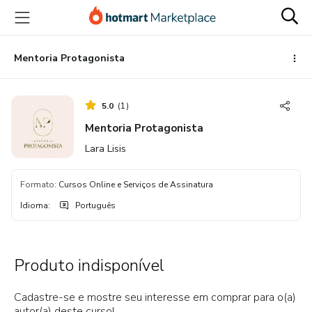
Ir
Ir
Ir
para
para
para
o
o
o
conteúdo
pagamento
rodapé
Mentoria Protagonista
principal
5.0
(
1
)
Mentoria Protagonista
Lara Lisis
Formato
:
Cursos Online e Serviços de Assinatura
Idioma
:
Português
Produto indisponível
Cadastre-se e mostre seu interesse em comprar para o(a)
autor(a) deste curso!