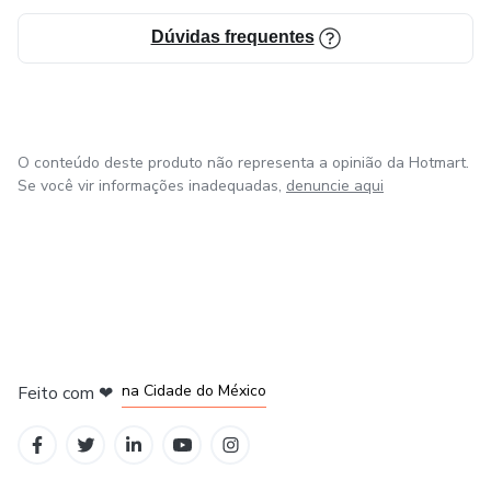
Dúvidas frequentes
O conteúdo deste produto não representa a opinião da Hotmart.
Se você vir informações inadequadas,
denuncie aqui
em Bogotá
em Amsterdam
em Madrid
na Cidade do México
Feito com
❤
em Belo Horizonte