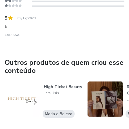
5
09/12/2023
5
LARISSA
Outros produtos de quem criou esse
conteúdo
High Ticket Beauty
R
C
Lara Lisis
L
Moda e Beleza