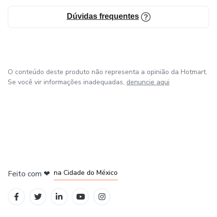
Dúvidas frequentes
O conteúdo deste produto não representa a opinião da Hotmart.
Se você vir informações inadequadas,
denuncie aqui
em Bogotá
em Amsterdam
em Madrid
na Cidade do México
Feito com
❤
em Belo Horizonte