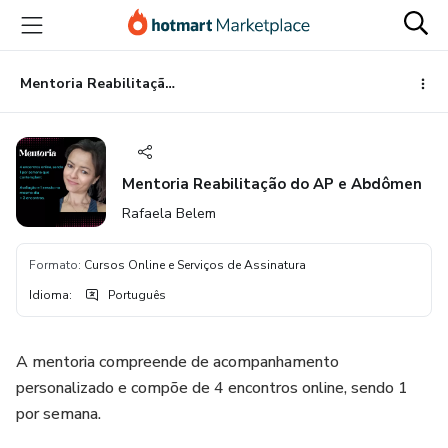
Ir
Ir
Ir
para
para
para
o
o
o
conteúdo
pagamento
rodapé
Mentoria Reabilitação do AP e Abdômen
principal
Mentoria Reabilitação do AP e Abdômen
Rafaela Belem
Formato
:
Cursos Online e Serviços de Assinatura
Idioma
:
Português
A mentoria compreende de acompanhamento
personalizado e compõe de 4 encontros online, sendo 1
por semana.