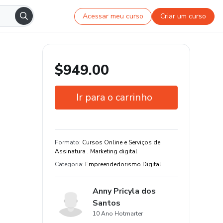
Acessar meu curso
Criar um curso
$949.00
Ir para o carrinho
Garantia de 7 dias
Certificado de conclusão
Formato
:
Cursos Online e Serviços de
Assinatura . Marketing digital
8 aula de conteúdo original
Categoria
:
Empreendedorismo Digital
Anny Pricyla dos
Santos
10 Ano Hotmarter