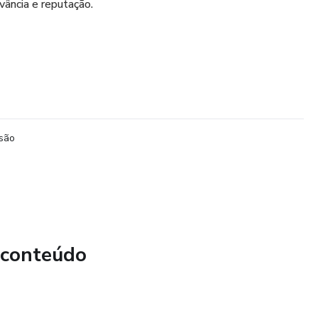
vância e reputação.
usão
 conteúdo