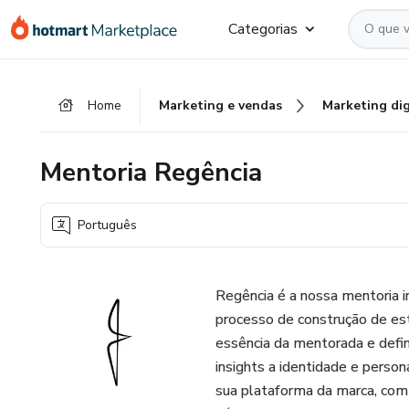
Ir
Ir
Ir
Categorias
para
para
para
o
o
o
conteúdo
pagamento
rodapé
Home
Marketing e vendas
Marketing dig
principal
Mentoria Regência
Português
Regência é a nossa mentoria i
processo de construção de es
essência da mentorada e defin
insights a identidade e perso
sua plataforma da marca, com 