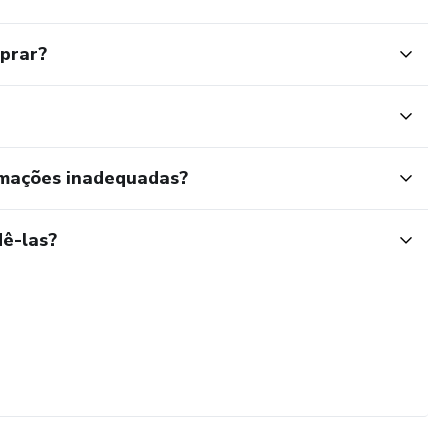
mprar?
rmações inadequadas?
ê-las?