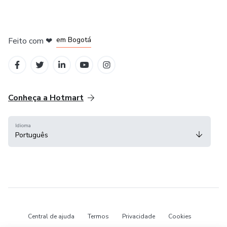
em Amsterdam
em Madrid
em Bogotá
Feito com
❤
em Belo Horizonte
na Cidade do México
Conheça a Hotmart
Idioma
Português
Central de ajuda
Termos
Privacidade
Cookies