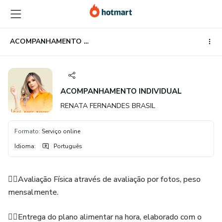
Ir
Ir
Ir
para
para
para
o
o
o
conteúdo
pagamento
rodapé
ACOMPANHAMENTO INDIVIDUAL
principal
ACOMPANHAMENTO INDIVIDUAL
RENATA FERNANDES BRASIL
Formato
:
Serviço online
Idioma
:
Português
👉🏻Avaliação Física através de avaliação por fotos, peso
mensalmente.
👉🏻Entrega do plano alimentar na hora, elaborado com o