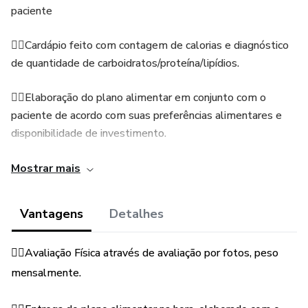
paciente
👉🏻Cardápio feito com contagem de calorias e diagnóstico
de quantidade de carboidratos/proteína/lipídios.
👉🏻Elaboração do plano alimentar em conjunto com o
paciente de acordo com suas preferências alimentares e
disponibilidade de investimento.
👉🏻Explicação detalhada de cada fase proposta e o porque
Mostrar mais
para total compreensão do que está sendo planejado.
Vantagens
Detalhes
👉🏻Abordagem comportamental (Construção do prazer
pela alimentação, retirada de velhos hábitos alimentares
👉🏻Avaliação Física através de avaliação por fotos, peso
sem que o paciente sofra e inserindo novos hábitos
mensalmente.
gradativamente)