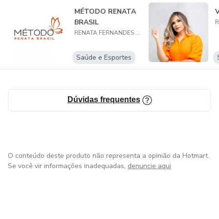
👉🏻 Acesso ao aplicativo Dietbox
MÉTODO RENATA
BRASIL
👉🏻 Metas para perder peso e para exceções.
RENATA FERNANDES BRASIL
Saúde e Esportes
Dúvidas frequentes
O conteúdo deste produto não representa a opinião da Hotmart.
Se você vir informações inadequadas,
denuncie aqui