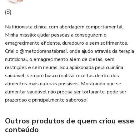
"Este produto não substitui o parecer médico profissional.
👉🏻Prescrição de Suplementação e manipulação.
Sempre consulte um médico para tratar de assuntos
relativos à saúde."
Nutricionista clinica, com abordagem comportamental.
👉🏻Ajustes ilimitados no cardápio sempre que o paciente
Minha missão: ajudar pessoas a conseguirem o
enjoar das opções ou tiver qualquer outra dificuldade que
emagrecimento eficiente, duradouro e sem sofrimentos.
não faça ele manter a consistência 100% da dieta (60
Criei o @metodorenatabrasil onde ajudo através da terapia
nutricional, o emagrecimento alem de dietas, sem
dias)
restrições e sem neuras. Sou apaixonada pela culinária
saudável, sempre busco realizar receitas dentro dos
👉🏻Remoção de dúvidas com prazo de 24h p/ resposta via
alimentos mais naturais possíveis. Mostrando que se
WhatsApp
alimentar saudável não precisa ser torturante, pode ser
prazeroso e principalmente saboroso!
👉🏻Auxílio a compras via WhatsApp quando necessário.
(Podemos ver a possibilidade de manter o grupo)
Outros produtos de quem criou esse
👉🏻 Ebook com 30 receitas novas
conteúdo