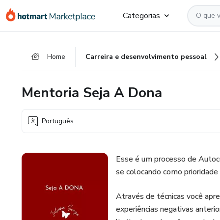
Ir
Ir
Ir
Categorias
para
para
para
o
o
o
conteúdo
pagamento
rodapé
Home
Carreira e desenvolvimento pessoal
principal
Mentoria Seja A Dona
Português
Esse é um processo de Autocon
se colocando como prioridade 
Através de técnicas você apre
experiências negativas anter