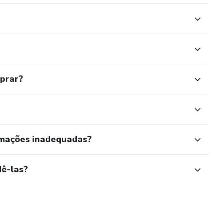
mprar?
rmações inadequadas?
ê-las?