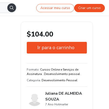
Acessar meu curso
Criar um curso
$104.00
Ir para o carrinho
Garantia de 7 dias
Estude do seu jeito e em qualquer
Formato
:
Cursos Online e Serviços de
dispositivo
Assinatura . Desenvolvimento pessoal
Categoria
:
Desenvolvimento Pessoal
Juliana DE ALMEIDA
SOUZA
7 Ano Hotmarter