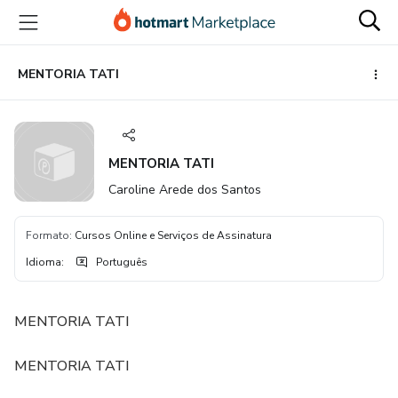
Ir
Ir
Ir
para
para
para
o
o
o
conteúdo
pagamento
rodapé
MENTORIA TATI
principal
MENTORIA TATI
Caroline Arede dos Santos
Formato
:
Cursos Online e Serviços de Assinatura
Idioma
:
Português
MENTORIA TATI
MENTORIA TATI