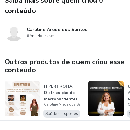
Saiba mais sobre quem criou o
MENTORIA TATI
conteúdo
MENTORIA TATI
Caroline Arede dos Santos
MENTORIA TATIMENTORIA TATI
6 Ano Hotmarter
Outros produtos de quem criou esse
conteúdo
HIPERTROFIA:
Distribuição de
Macronutrientes,
Caroline Arede dos Santos
Ajustes no Pla...
Saúde e Esportes