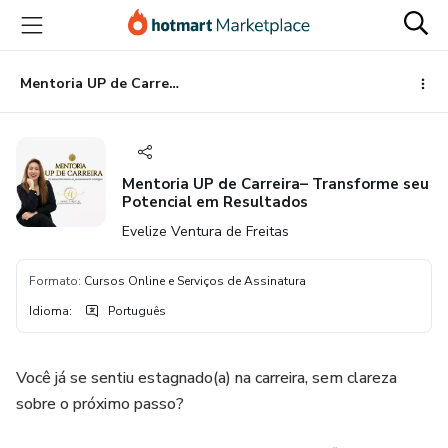
Ir
Ir
Ir
para
para
para
o
o
o
conteúdo
pagamento
rodapé
Mentoria UP de Carreira– Transforme seu Potencial em Resultados
principal
Mentoria UP de Carreira– Transforme seu
Potencial em Resultados
Evelize Ventura de Freitas
Formato
:
Cursos Online e Serviços de Assinatura
Idioma
:
Português
Você já se sentiu estagnado(a) na carreira, sem clareza
sobre o próximo passo?