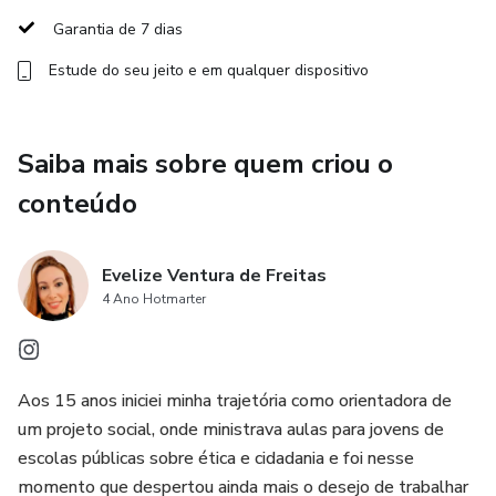
Análise SWOT e Balanço de Motivadores;
Garantia de 7 dias
Estude do seu jeito e em qualquer dispositivo
3 encontros individuais online (mentoria 1:1) para aplicar
estratégias personalizadas;
Roadmap de ação estruturado em 30, 60 e 90 dias.
Saiba mais sobre quem criou o
conteúdo
🎯 Ao final da mentoria, você terá:
✔ Clareza sobre seus talentos e objetivos;
Evelize Ventura de Freitas
4 Ano Hotmarter
✔ Currículo e LinkedIn otimizados;
✔ Segurança e confiança para entrevistas;
Aos 15 anos iniciei minha trajetória como orientadora de
um projeto social, onde ministrava aulas para jovens de
✔ Estratégia de comunicação e branding profissional;
escolas públicas sobre ética e cidadania e foi nesse
momento que despertou ainda mais o desejo de trabalhar
✔ Networking direcionado para alcançar novas