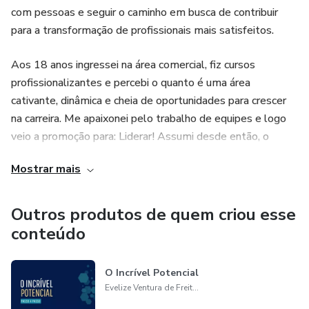
com pessoas e seguir o caminho em busca de contribuir
oportunidades.
para a transformação de profissionais mais satisfeitos.
Essa é uma mentoria prática, objetiva e transformadora,
Aos 18 anos ingressei na área comercial, fiz cursos
feita para você que deseja sair da estagnação e conquistar
profissionalizantes e percebi o quanto é uma área
crescimento profissional real.
cativante, dinâmica e cheia de oportunidades para crescer
Formato de Entrega:
na carreira. Me apaixonei pelo trabalho de equipes e logo
veio a promoção para: Liderar! Assumi desde então, o
Aulas gravadas (hospedadas no Notion, link entregue após
papel de ser líder, influenciar pessoas com direcionamento
Mostrar mais
compra).
para resultados.
Sessões individuais via Google Meet.
Fiz o bacharelado em Administração de Empresas, cursos
Outros produtos de quem criou esse
direcionados a mentorias, desenvolvimento pessoal e de
conteúdo
Materiais complementares em PDF.
equipes, mudanças de hábitos, planejamento estratégico e
foi com a especialização em Psicologia Organizacional e do
O Incrível Potencial
Bônus:
trabalho, onde tive mais uma descoberta e que
Evelize Ventura de Freitas
transformou-se em uma missão: cuidar com o bem-estar