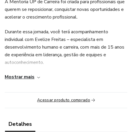
A Mentoria UP de Carreira foi criada para profissionais que
querem se reposicionar, conquistar novas oportunidades e
acelerar o crescimento profissional.
Durante essa jornada, você terá acompanhamento
individual com Evelize Freitas – especialista em
desenvolvimento humano e carreira, com mais de 15 anos
de experiência em liderança, gestão de equipes e
autoconhecimento.
Mostrar mais
📌 O que você vai receber:
7 módulos gravados (vídeos e materiais práticos no
Notion);
Acessar produto comprado
Exercícios guiados de reflexão e aplicação;
Detalhes
Ferramentas exclusivas: Mapa de Carreira, Teste DISC,