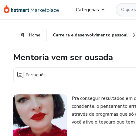
Ir
Ir
Ir
Categorias
para
para
para
o
o
o
conteúdo
pagamento
rodapé
Home
Carreira e desenvolvimento pessoal
principal
Mentoria vem ser ousada
Português
Pra conseguir resultados em q
consciente, o pensamento errad
através de programas que só
você ative o tesouro que tem