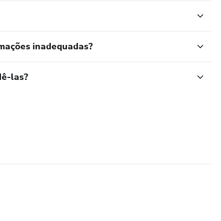
rmações inadequadas?
ê-las?